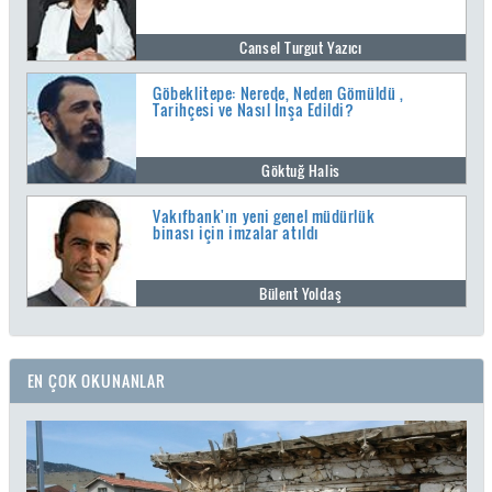
Cansel Turgut Yazıcı
Göbeklitepe: Nerede, Neden Gömüldü ,
Tarihçesi ve Nasıl İnşa Edildi?
Göktuğ Halis
Vakıfbank'ın yeni genel müdürlük
binası için imzalar atıldı
Bülent Yoldaş
EN ÇOK OKUNANLAR