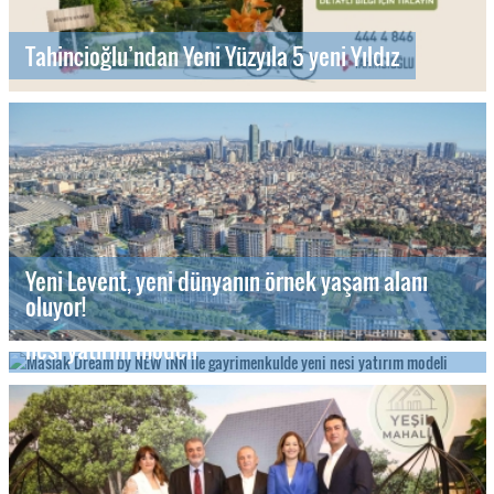
Tahincioğlu’ndan Yeni Yüzyıla 5 yeni Yıldız
Yeni Levent, yeni dünyanın örnek yaşam alanı
oluyor!
Maslak Dream by NEW INN ile gayrimenkulde yeni
nesi yatırım modeli