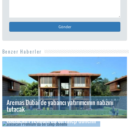
Gönder
Benzer Haberler
Aremas Dubai'de yabancı yatırımcının nabzını
tutacak
Babacan Premium'da ön talep dönemi