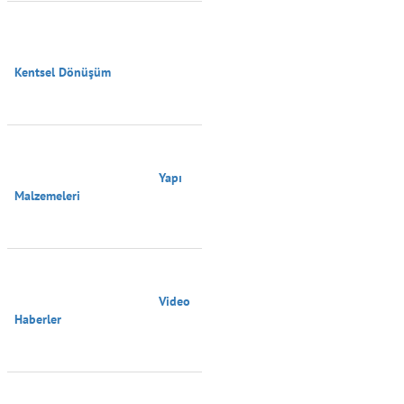
Kentsel Dönüşüm

                                        Yapı 
Malzemeleri

                                        Video 
Haberler
