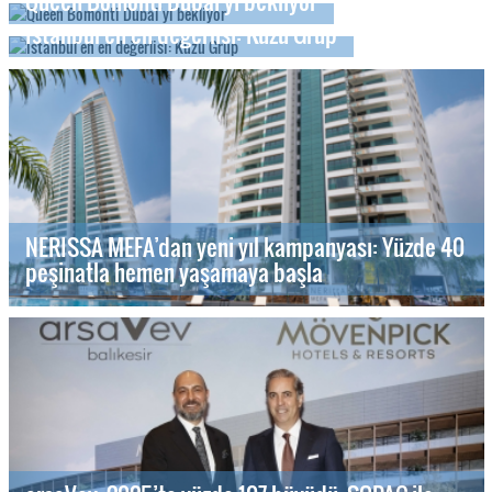
Queen Bomonti Dubai'yi bekliyor
İstanbul'en en değerlisi: Kuzu Grup
NERISSA MEFA’dan yeni yıl kampanyası: Yüzde 40
peşinatla hemen yaşamaya başla