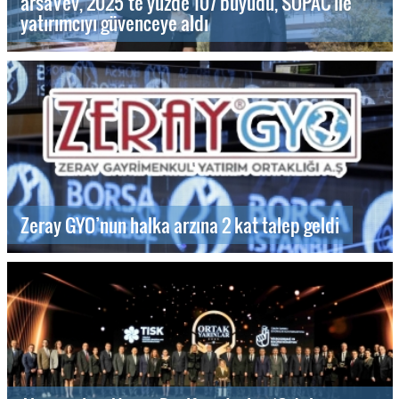
arsaVev, 2025’te yüzde 107 büyüdü, SOPAC ile
yatırımcıyı güvenceye aldı
Zeray GYO’nun halka arzına 2 kat talep geldi