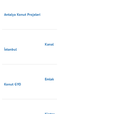
Antalya Konut Projeleri

                                        Kanal 
İstanbul

                                        Emlak 
Konut GYO

                                        Kiptaş
