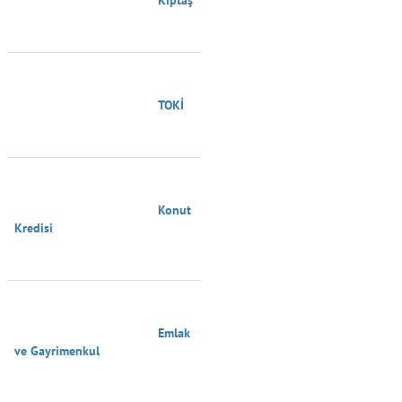
                                        TOKİ

                                        Konut 
Kredisi

                                        Emlak 
ve Gayrimenkul
