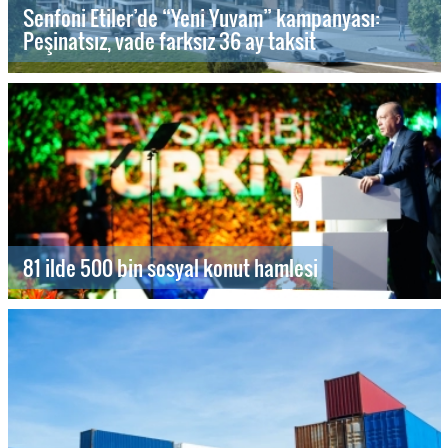
Senfoni Etiler’de “Yeni Yuvam” kampanyası:
Peşinatsız, vade farksız 36 ay taksit
81 ilde 500 bin sosyal konut hamlesi