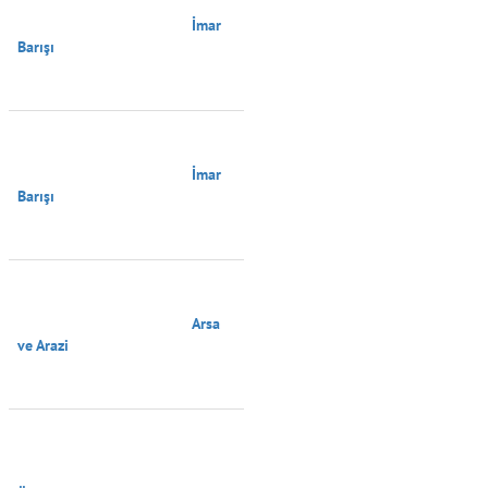
                                        İmar 
Barışı

                                        İmar 
Barışı

                                        Arsa 
ve Arazi
