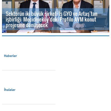
Sektörün iki büyük şirketi İş GYO ve Artaş’tan
işbirliği: Mecidiyeköy’deki Profilo AVM konut
projesine dönüşecek
Haberler

İhaleler
