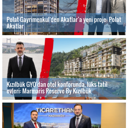
Polat Gayrimenkul’den Akatlar’a yeni proje: Polat
Akatlar
Kızılbük GYO’dan otel konforunda, lüks tatil
evleri: Marmaris Reserve By Kızılbük