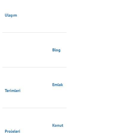
Ulaşım

                                        Blog

                                        Emlak 
Terimleri

                                        Konut 
Projeleri
