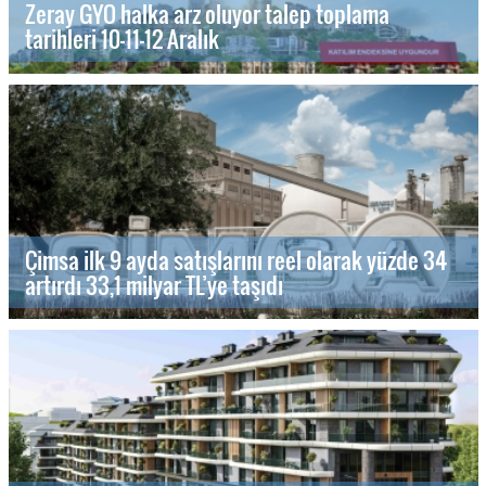
Zeray GYO halka arz oluyor talep toplama
tarihleri 10-11-12 Aralık
Çimsa ilk 9 ayda satışlarını reel olarak yüzde 34
artırdı 33,1 milyar TL’ye taşıdı