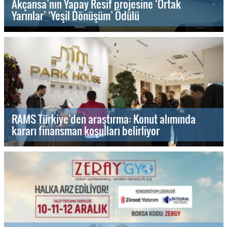
Akçansa’nın Yapay Resif projesine ‘Ortak
Yarınlar’ ‘Yeşil Dönüşüm’ Ödülü
RAMS Türkiye’den araştırma: Konut alımında
kararı finansman koşulları belirliyor