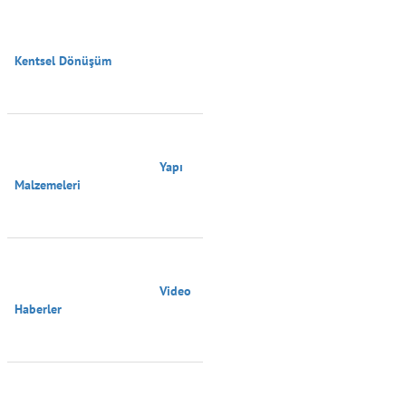
Kentsel Dönüşüm

                                        Yapı 
Malzemeleri

                                        Video 
Haberler
