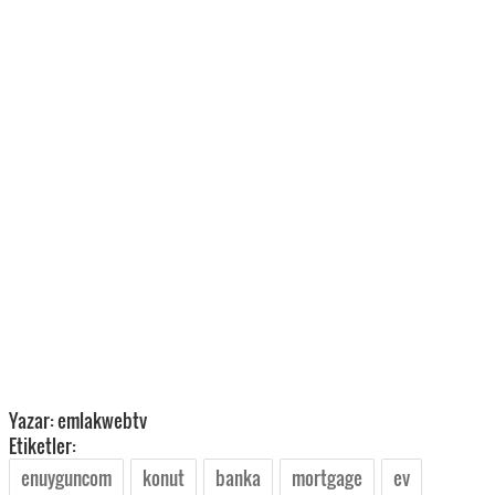
Yazar: emlakwebtv
Etiketler:
enuyguncom
konut
banka
mortgage
ev