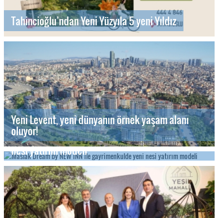
Tahincioğlu’ndan Yeni Yüzyıla 5 yeni Yıldız
Yeni Levent, yeni dünyanın örnek yaşam alanı
oluyor!
Maslak Dream by NEW INN ile gayrimenkulde yeni
nesi yatırım modeli