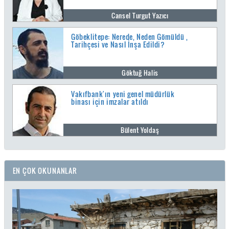
Cansel Turgut Yazıcı
Göbeklitepe: Nerede, Neden Gömüldü ,
Tarihçesi ve Nasıl İnşa Edildi?
Göktuğ Halis
Vakıfbank'ın yeni genel müdürlük
binası için imzalar atıldı
Bülent Yoldaş
EN ÇOK OKUNANLAR