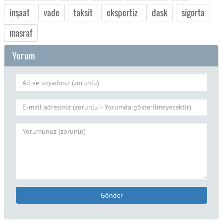
inşaat
vade
taksit
ekspertiz
dask
sigorta
masraf
Yorum
Gönder