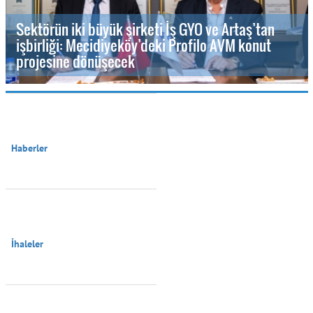
Sektörün iki büyük şirketi İş GYO ve Artaş’tan
işbirliği: Mecidiyeköy’deki Profilo AVM konut
projesine dönüşecek
Haberler

İhaleler
