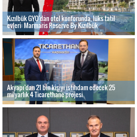
Kızılbük GYO’dan otel konforunda, lüks tatil
evleri: Marmaris Reserve By Kızılbük
Akyapı’dan 21 bin kişiyi istihdam edecek 25
milyarlık 4 Ticarethane projesi