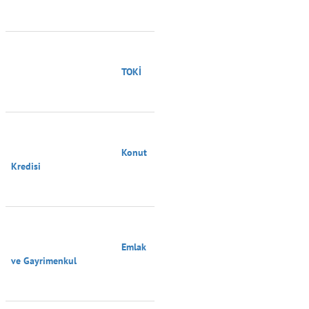
                                        TOKİ

                                        Konut 
Kredisi

                                        Emlak 
ve Gayrimenkul
