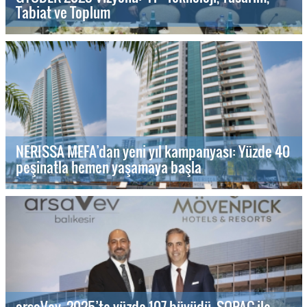
Tabiat ve Toplum
NERISSA MEFA’dan yeni yıl kampanyası: Yüzde 40
peşinatla hemen yaşamaya başla
arsaVev, 2025’te yüzde 107 büyüdü, SOPAC ile