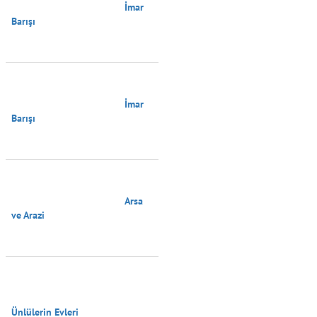
                                        İmar 
Barışı

                                        İmar 
Barışı

                                        Arsa 
ve Arazi

Ünlülerin Evleri
