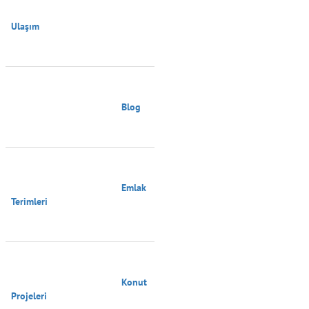
Ulaşım

                                        Blog

                                        Emlak 
Terimleri

                                        Konut 
Projeleri
