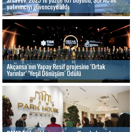
yatırımcıyı güvenceye aldı
Akçansa’nın Yapay Resif projesine ‘Ortak
Yarınlar’ ‘Yeşil Dönüşüm’ Ödülü