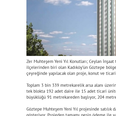
Zer Muhteşem Yeni Yıl Konutları; Ceylan İnşaat 
ilçelerinden biri olan Kadıköy’ün Göztepe bölges
çeyreğinde yapılacak olan proje, konut ve ticar
Toplam 3 bin 339 metrekarelik arsa alanı üzerin
tek blokta 192 adet daire ile 15 adet ticari ün
büyüklüğü 91 metrekareden başlıyor, 204 metre
Göztepe Muhteşem Yeni Yıl projesinde satılık d
gösteriyor. Projeden tamamı peşin ödeme ile ya 