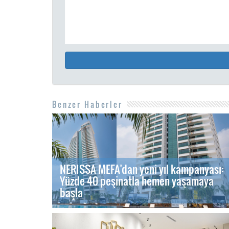
Benzer Haberler
NERISSA MEFA’dan yeni yıl kampanyası:
Yüzde 40 peşinatla hemen yaşamaya
başla