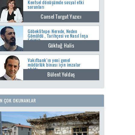
Kentsel dönüşümde sosyal etki
sorunları
Cansel Turgut Yazıcı
Göbeklitepe: Nerede, Neden
Gömüldü , Tarihçesi ve Nasıl İnşa
Edildi?
Göktuğ Halis
Vakıfbank'ın yeni genel
müdürlük binası için imzalar
atıldı
Bülent Yoldaş
EN ÇOK OKUNANLAR