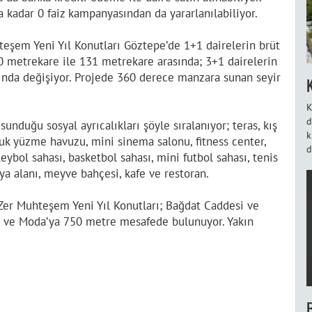
 kadar 0 faiz kampanyasından da yararlanılabiliyor.
eşem Yeni Yıl Konutları Göztepe’de 1+1 dairelerin brüt
10 metrekare ile 131 metrekare arasında; 3+1 dairelerin
ında değişiyor. Projede 360 derece manzara sunan seyir
K
d
sunduğu sosyal ayrıcalıkları şöyle sıralanıyor; teras, kış
k
uk yüzme havuzu, mini sinema salonu, fitness center,
d
ybol sahası, basketbol sahası, mini futbol sahası, tenis
ya alanı, meyve bahçesi, kafe ve restoran.
er Muhteşem Yeni Yıl Konutları; Bağdat Caddesi ve
a ve Moda’ya 750 metre mesafede bulunuyor. Yakın