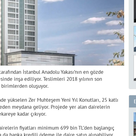
tarafından İstanbul Anadolu Yakası’nın en gözde
inde inşa ediliyor. Teslimleri 2018 yılının son
i birimlerden oluşuyor.
de yükselen Zer Muhteşem Yeni Yıl Konutları, 25 katlı
iteden meydana geliyor. Projede yer alan dairelerin
kareye kadar çıkıyor.
airelerin fiyatları minimum 699 bin TL’den başlangıç
da banka kredili ödeme ile daire satın alınabiliyor.