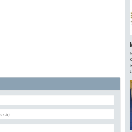
M
K
i
t