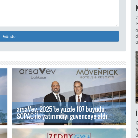
2
i
g
d
Gönder
d
arsaVev, 2025’te yüzde 107 büyüdü,
SOPAC ile yatırımcıyı güvenceye aldı
İ
h
d