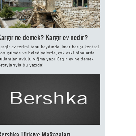
Kargir ne demek? Kargir ev nedir?
argir ev terimi tapu kaydında, imar barışı kentsel
önüşümde ve belediyelerde, çok eski binalarda
ullanılan avlulu yığma yapı Kagir ev ne demek
etaylarıyla bu yazıda!
Bershka Türkiye Mağazaları