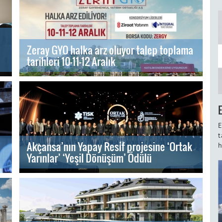
Zeray GYO halka arz oluyor talep toplama
tarihleri 10-11-12 Aralık
E
t
Akçansa’nın Yapay Resif projesine ‘Ortak
h
Yarınlar’ ‘Yeşil Dönüşüm’ Ödülü