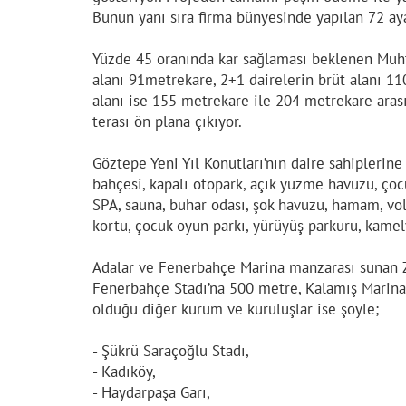
Bunun yanı sıra firma bünyesinde yapılan 72 aya
Yüzde 45 oranında kar sağlaması beklenen Muht
alanı 91metrekare, 2+1 dairelerin brüt alanı 1
alanı ise 155 metrekare ile 204 metrekare aras
terası ön plana çıkıyor.
Göztepe Yeni Yıl Konutları’nın daire sahiplerine 
bahçesi, kapalı otopark, açık yüzme havuzu, çoc
SPA, sauna, buhar odası, şok havuzu, hamam, vole
kortu, çocuk oyun parkı, yürüyüş parkuru, kamel
Adalar ve Fenerbahçe Marina manzarası sunan Z
Fenerbahçe Stadı’na 500 metre, Kalamış Marin
olduğu diğer kurum ve kuruluşlar ise şöyle;
- Şükrü Saraçoğlu Stadı,
- Kadıköy,
- Haydarpaşa Garı,