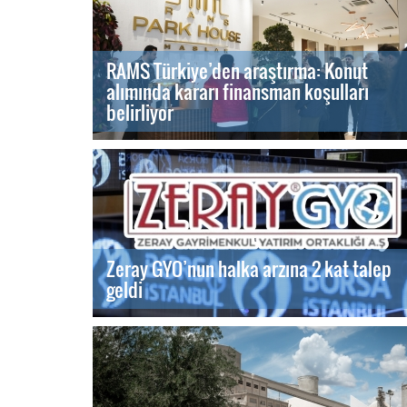
RAMS Türkiye’den araştırma: Konut
alımında kararı finansman koşulları
belirliyor
Zeray GYO’nun halka arzına 2 kat talep
geldi