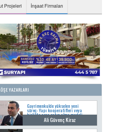
t Projeleri
İnşaat Firmaları
KÖŞE YAZARLARI
Gayrimenkulde yükselen yeni
süreç: Yapı kooperatifleri veya
birlikte arsa satın alma modeli
Ali Güvenç Kiraz