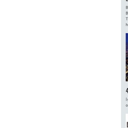
B
B
T
h
İ
o