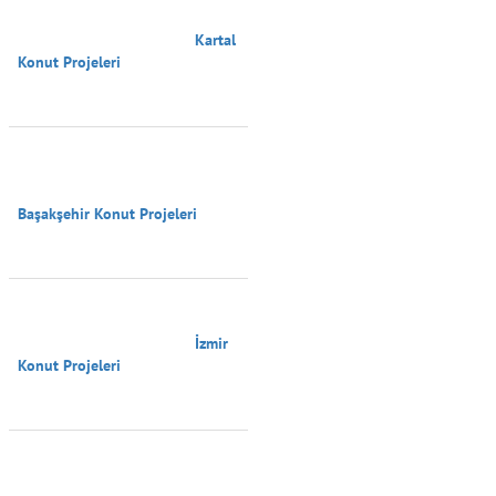
                                        Kartal 
Konut Projeleri

Başakşehir Konut Projeleri

                                        İzmir 
Konut Projeleri
