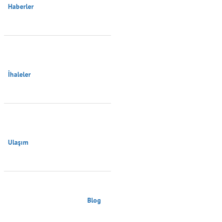
Haberler

İhaleler

Ulaşım

                                        Blog
