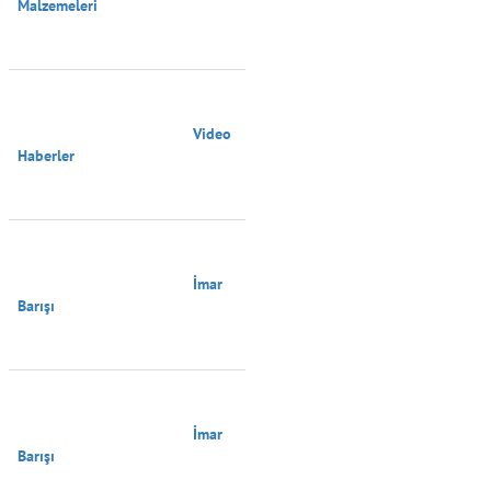
Malzemeleri

                                        Video 
Haberler

                                        İmar 
Barışı

                                        İmar 
Barışı
