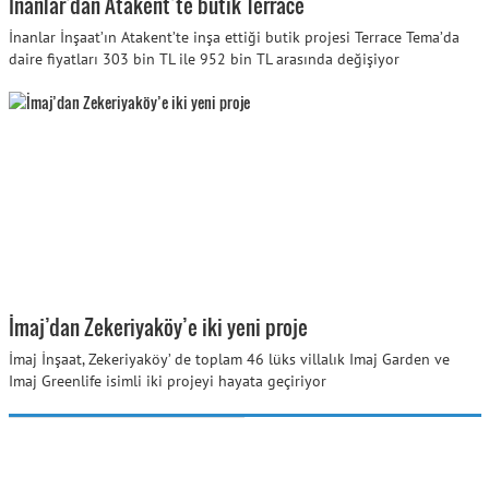
İnanlar’dan Atakent’te butik Terrace
İnanlar İnşaat’ın Atakent’te inşa ettiği butik projesi Terrace Tema’da
daire fiyatları 303 bin TL ile 952 bin TL arasında değişiyor
İmaj’dan Zekeriyaköy’e iki yeni proje
İmaj İnşaat, Zekeriyaköy’ de toplam 46 lüks villalık Imaj Garden ve
Imaj Greenlife isimli iki projeyi hayata geçiriyor