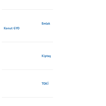
                                        Emlak 
Konut GYO

                                        Kiptaş

                                        TOKİ
