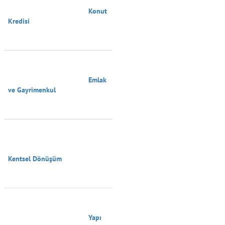
                                        Konut 
Kredisi

                                        Emlak 
ve Gayrimenkul

Kentsel Dönüşüm

                                        Yapı 