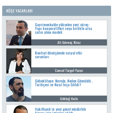
KÖŞE YAZARLARI
Gayrimenkulde yükselen yeni süreç:
Yapı kooperatifleri veya birlikte arsa
satın alma modeli
Ali Güvenç Kiraz
Kentsel dönüşümde sosyal etki
sorunları
Cansel Turgut Yazıcı
Göbeklitepe: Nerede, Neden Gömüldü ,
Tarihçesi ve Nasıl İnşa Edildi?
Göktuğ Halis
Vakıfbank'ın yeni genel müdürlük
binası için imzalar atıldı