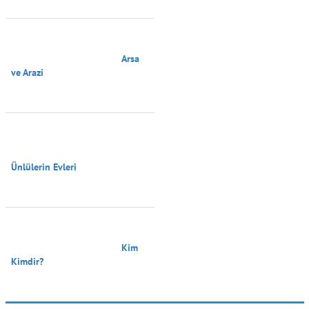
                                        Arsa 
ve Arazi

Ünlülerin Evleri

                                        Kim 
Kimdir?
