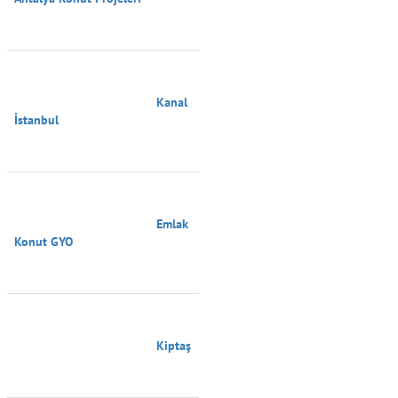
                                        Kanal 
İstanbul

                                        Emlak 
Konut GYO

                                        Kiptaş
