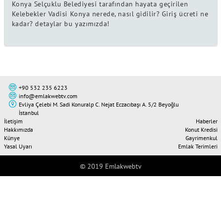
Konya Selçuklu Belediyesi tarafından hayata geçirilen
Kelebekler Vadisi Konya nerede, nasıl gidilir? Giriş ücreti ne
kadar? detaylar bu yazımızda!
+90 532 235 6223
info@emlakwebtv.com
Evliya Çelebi M. Sadi Konuralp C. Nejat Eczacıbaşı A. 5/2 Beyoğlu
İstanbul
İletişim
Haberler
Hakkımızda
Konut Kredisi
Künye
Gayrimenkul
Yasal Uyarı
Emlak Terimleri
© 2019 Emlakwebtv
Tweet
Share this selection