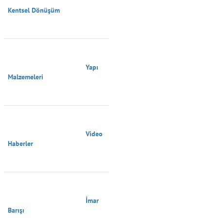
Kentsel Dönüşüm

                                        Yapı 
Malzemeleri

                                        Video 
Haberler

                                        İmar 
Barışı
