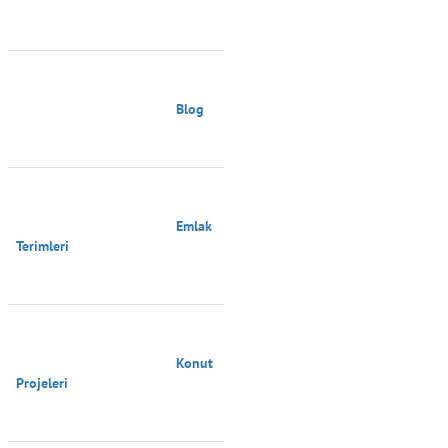
                                        Blog

                                        Emlak 
Terimleri

                                        Konut 
Projeleri
