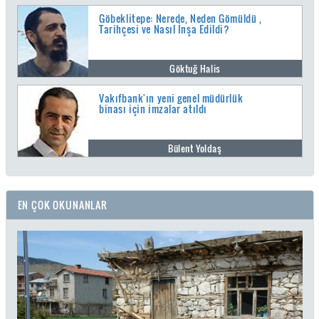
Göbeklitepe: Nerede, Neden Gömüldü ,
Tarihçesi ve Nasıl İnşa Edildi?
Göktuğ Halis
Vakıfbank'ın yeni genel müdürlük
binası için imzalar atıldı
Bülent Yoldaş
EN ÇOK OKUNANLAR