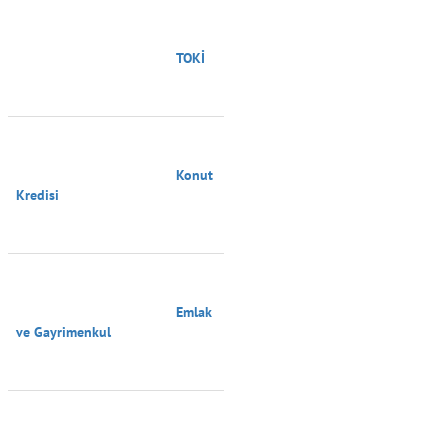
                                        TOKİ

                                        Konut 
Kredisi

                                        Emlak 
ve Gayrimenkul
