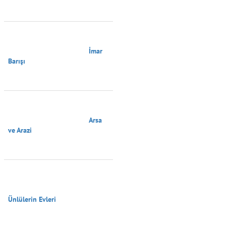
                                        İmar 
Barışı

                                        Arsa 
ve Arazi

Ünlülerin Evleri
