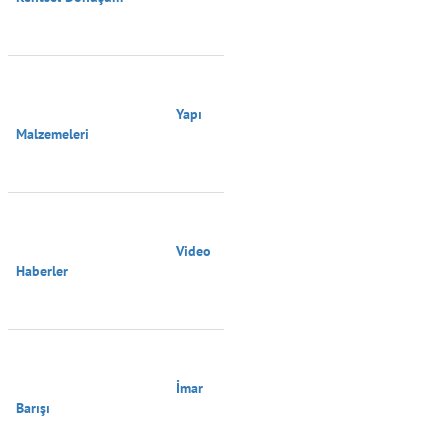
                                        Yapı 
Malzemeleri

                                        Video 
Haberler

                                        İmar 
Barışı
