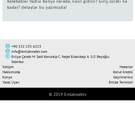
Kelebekler Vadisi Konya nerede, nasıl gidilir? Giriş ücreti ne
kadar? detaylar bu yazımızda!
+90 532 235 6223
info@emlakwebtv.com
Evliya Çelebi M. Sadi Konuralp C. Nejat Eczacıbaşı A. 5/2 Beyoğlu
İstanbul
İletişim
Haberler
Hakkımızda
Konut Kredisi
Künye
Gayrimenkul
Yasal Uyarı
Emlak Terimleri
© 2019 Emlakwebtv
Tweet
Share this selection