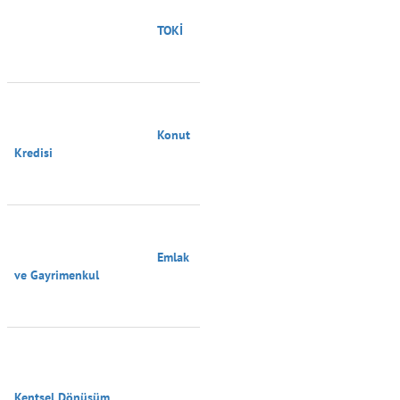
                                        TOKİ

                                        Konut 
Kredisi

                                        Emlak 
ve Gayrimenkul

Kentsel Dönüşüm
