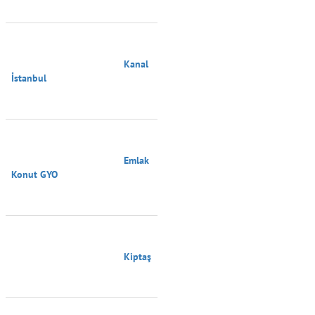
                                        Kanal 
İstanbul

                                        Emlak 
Konut GYO

                                        Kiptaş
