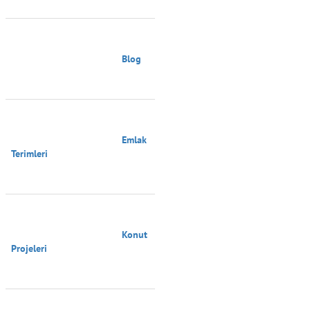
                                        Blog

                                        Emlak 
Terimleri

                                        Konut 
Projeleri
