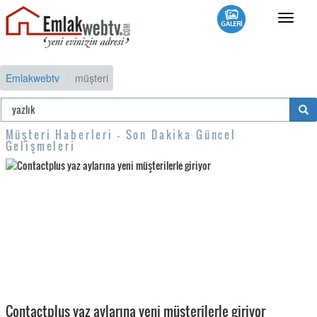
Toggle
navigat
Emlakwebtv
müşteri
Müşteri Haberleri - Son Dakika Güncel
Gelişmeleri
Contactplus yaz aylarına yeni müşterilerle giriyor