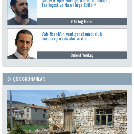
Göbeklitepe: Nerede, Neden Gömüldü ,
Tarihçesi ve Nasıl İnşa Edildi?
Göktuğ Halis
Vakıfbank'ın yeni genel müdürlük
binası için imzalar atıldı
Bülent Yoldaş
EN ÇOK OKUNANLAR