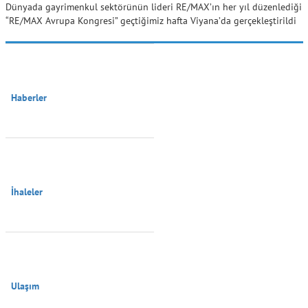
Dünyada gayrimenkul sektörünün lideri RE/MAX’ın her yıl düzenlediği
“RE/MAX Avrupa Kongresi” geçtiğimiz hafta Viyana’da gerçekleştirildi
Haberler

İhaleler

Ulaşım
