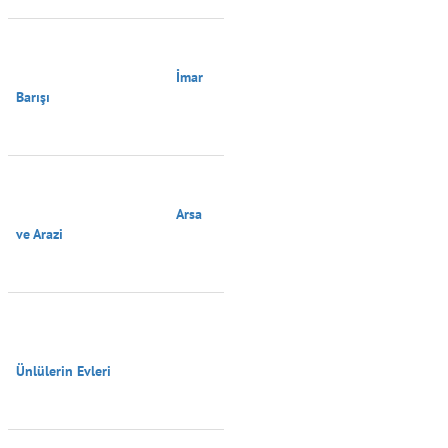
                                        İmar 
Barışı

                                        Arsa 
ve Arazi

Ünlülerin Evleri
