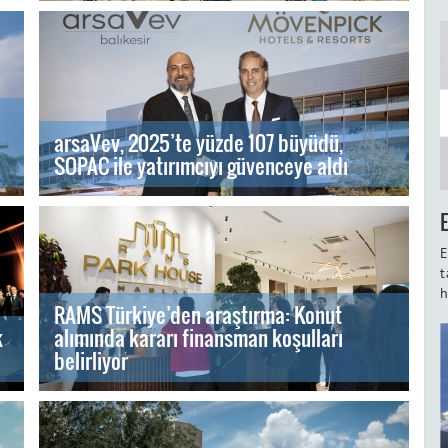
arsaVev, 2025’te yüzde 107 büyüdü,
SOPAC ile yatırımcıyı güvenceye aldı
E
t
h
RAMS Türkiye’den araştırma: Konut
k
alımında kararı finansman koşulları
belirliyor