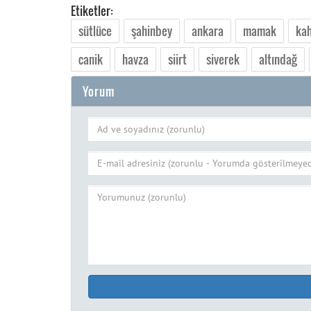
Etiketler:
sütlüce
şahinbey
ankara
mamak
ka
canik
havza
siirt
siverek
altındağ
Yorum