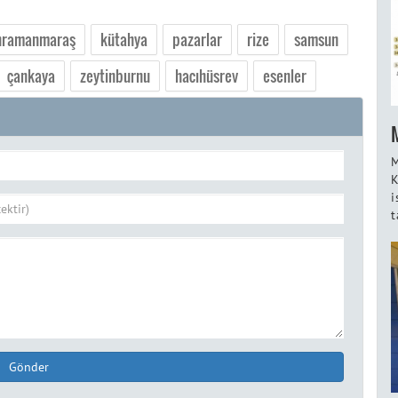
hramanmaraş
kütahya
pazarlar
rize
samsun
çankaya
zeytinburnu
hacıhüsrev
esenler
M
K
i
t
Gönder