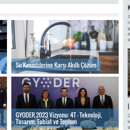
2
i
g
d
d
Su Kesintilerine Karşı Akıllı Çözüm
e
GYODER 2023 Vizyonu: 4T - Teknoloji,
İ
Tasarım, Tabiat ve Toplum
h
d