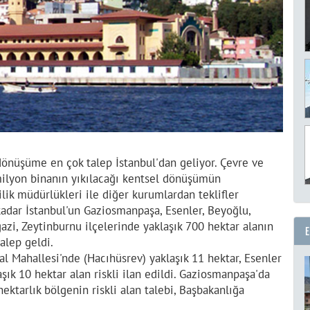
dönüşüme en çok talep İstanbul'dan geliyor. Çevre ve
5 milyon binanın yıkılacağı kentsel dönüşümün
ilik müdürlükleri ile diğer kurumlardan teklifler
dar İstanbul'un Gaziosmanpaşa, Esenler, Beyoğlu,
azi, Zeytinburnu ilçelerinde yaklaşık 700 hektar alanın
alep geldi.
l Mahallesi'nde (Hacıhüsrev) yaklaşık 11 hektar, Esenler
şık 10 hektar alan riskli ilan edildi. Gaziosmanpaşa'da
ektarlık bölgenin riskli alan talebi, Başbakanlığa