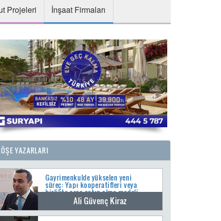
t Projeleri
İnşaat Firmaları
KÖŞE YAZARLARI
Gayrimenkulde yükselen yeni
süreç: Yapı kooperatifleri veya
birlikte arsa satın alma modeli
Ali Güvenç Kiraz