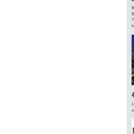
B
B
T
h
İ
o