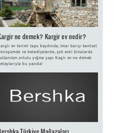
Kargir ne demek? Kargir ev nedir?
argir ev terimi tapu kaydında, imar barışı kentsel
önüşümde ve belediyelerde, çok eski binalarda
ullanılan avlulu yığma yapı Kagir ev ne demek
etaylarıyla bu yazıda!
Bershka Türkiye Mağazaları