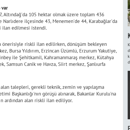
 var
7, Altındağ'da 105 hektar olmak üzere toplam 436
se Narlıdere ilçesinde 43, Menemen'de 44, Karabağlar'da
 ilan edilmesi istendi.
n önerisiyle riskli ilan edilirken, dönüşüm bekleyen
K
rkez, Bursa Yıldırım, Erzincan Üzümlü, Erzurum Yakutiye,
d
k
inbey ile Şehitkamil, Kahramanmaraş merkez, Kütahya
d
k, Samsun Canik ve Havza, Siirt merkez, Şanlıurfa
 alan talepleri, gerekli teknik, zemin ve yapılaşma
timi Başkanlığı'nın görüşü alınarak, Bakanlar Kurulu'na
 ardından alan riskli ilan ediliyor.