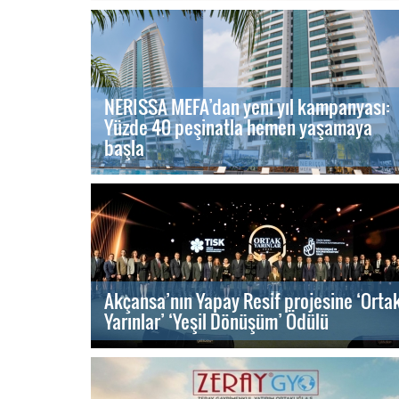
NERISSA MEFA’dan yeni yıl kampanyası:
Yüzde 40 peşinatla hemen yaşamaya
başla
Akçansa’nın Yapay Resif projesine ‘Orta
Yarınlar’ ‘Yeşil Dönüşüm’ Ödülü