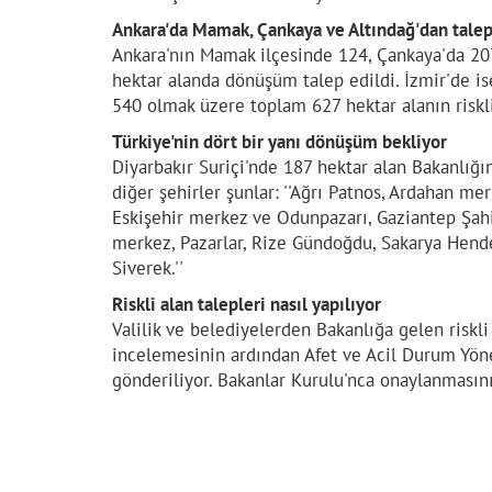
Ankara'da Mamak, Çankaya ve Altındağ'dan talep
Ankara'nın Mamak ilçesinde 124, Çankaya'da 20
hektar alanda dönüşüm talep edildi. İzmir'de i
540 olmak üzere toplam 627 hektar alanın riskli
Türkiye'nin dört bir yanı dönüşüm bekliyor
Diyarbakır Suriçi'nde 187 hektar alan Bakanlığı
diğer şehirler şunlar: ''Ağrı Patnos, Ardahan me
Eskişehir merkez ve Odunpazarı, Gaziantep Şah
merkez, Pazarlar, Rize Gündoğdu, Sakarya Hende
Siverek.''
Riskli alan talepleri nasıl yapılıyor
Valilik ve belediyelerden Bakanlığa gelen riskli
incelemesinin ardından Afet ve Acil Durum Yöne
gönderiliyor. Bakanlar Kurulu'nca onaylanmasının