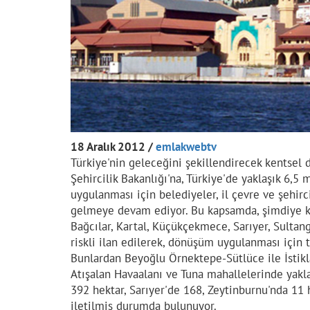
18 Aralık 2012 /
emlakwebtv
Türkiye'nin geleceğini şekillendirecek kentsel 
Şehircilik Bakanlığı'na, Türkiye'de yaklaşık 6,
uygulanması için belediyeler, il çevre ve şehirc
gelmeye devam ediyor. Bu kapsamda, şimdiye ka
Bağcılar, Kartal, Küçükçekmece, Sarıyer, Sultang
riskli ilan edilerek, dönüşüm uygulanması için t
Bunlardan Beyoğlu Örnektepe-Sütlüce ile İstikla
Atışalan Havaalanı ve Tuna mahallelerinde yakla
392 hektar, Sarıyer'de 168, Zeytinburnu'nda 11 h
iletilmiş durumda bulunuyor.