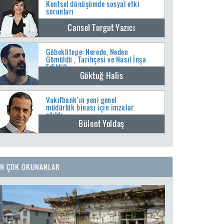
Kentsel dönüşümde sosyal etki
sorunları
Cansel Turgut Yazıcı
Göbeklitepe: Nerede, Neden
Gömüldü , Tarihçesi ve Nasıl İnşa
Edildi?
Göktuğ Halis
Vakıfbank'ın yeni genel
müdürlük binası için imzalar
atıldı
Bülent Yoldaş
EN ÇOK OKUNANLAR