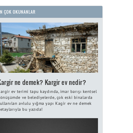
EN ÇOK OKUNANLAR
Kargir ne demek? Kargir ev nedir?
argir ev terimi tapu kaydında, imar barışı kentsel
önüşümde ve belediyelerde, çok eski binalarda
ullanılan avlulu yığma yapı Kagir ev ne demek
etaylarıyla bu yazıda!