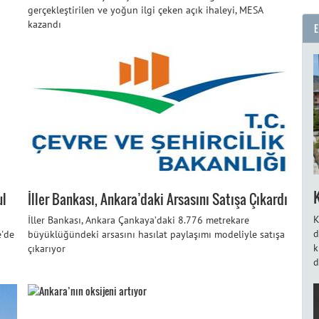
gerçekleştirilen ve yoğun ilgi çeken açık ihaleyi, MESA
kazandı
ul
İller Bankası, Ankara’daki Arsasını Satışa Çıkardı
K
İller Bankası, Ankara Çankaya’daki 8.776 metrekare
d
e'de
büyüklüğündeki arsasını hasılat paylaşımı modeliyle satışa
k
çıkarıyor
d