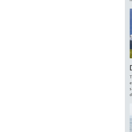
T
e
s
d