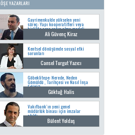
KÖŞE YAZARLARI
Gayrimenkulde yükselen yeni
süreç: Yapı kooperatifleri veya
birlikte arsa satın alma modeli
Ali Güvenç Kiraz
Kentsel dönüşümde sosyal etki
sorunları
Cansel Turgut Yazıcı
Göbeklitepe: Nerede, Neden
Gömüldü , Tarihçesi ve Nasıl İnşa
Edildi?
Göktuğ Halis
Vakıfbank'ın yeni genel
müdürlük binası için imzalar
atıldı
Bülent Yoldaş