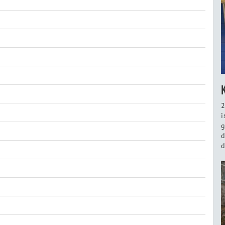
2
i
g
d
d