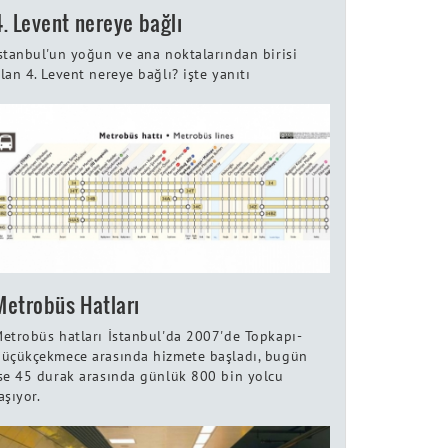
4. Levent nereye bağlı
stanbul'un yoğun ve ana noktalarından birisi
lan 4. Levent nereye bağlı? işte yanıtı
Metrobüs Hatları
etrobüs hatları İstanbul'da 2007'de Topkapı-
üçükçekmece arasında hizmete başladı, bugün
se 45 durak arasında günlük 800 bin yolcu
aşıyor.