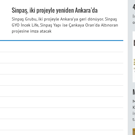
Sinpaş, iki projeyle yeniden Ankara’da
İ
Sinpaş Grubu, iki projeyle Ankara’ya geri dönüyor. Sinpaş
o
GYO İncek Life, Sinpaş Yapı ise Çankaya Oran'da Altınoran
projesine imza atacak
M
K
i
t