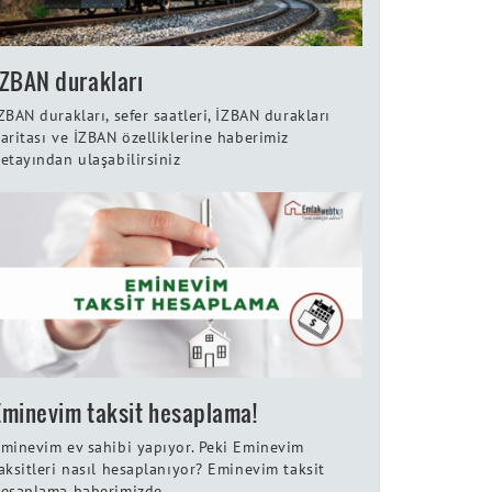
İZBAN durakları
ZBAN durakları, sefer saatleri, İZBAN durakları
aritası ve İZBAN özelliklerine haberimiz
etayından ulaşabilirsiniz
Eminevim taksit hesaplama!
minevim ev sahibi yapıyor. Peki Eminevim
aksitleri nasıl hesaplanıyor? Eminevim taksit
esaplama haberimizde