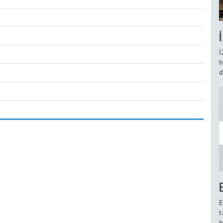
İ
h
d
E
t
h