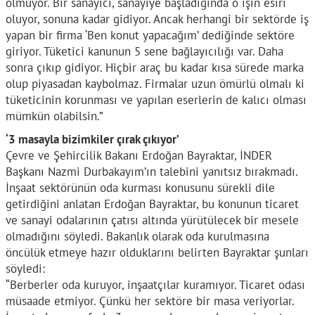
olmuyor. Bir sanayici, sanayiye başladığında o işin esiri
oluyor, sonuna kadar gidiyor. Ancak herhangi bir sektörde iş
yapan bir firma ‘Ben konut yapacağım’ dediğinde sektöre
giriyor. Tüketici kanunun 5 sene bağlayıcılığı var. Daha
sonra çıkıp gidiyor. Hiçbir araç bu kadar kısa sürede marka
olup piyasadan kaybolmaz. Firmalar uzun ömürlü olmalı ki
tüketicinin korunması ve yapılan eserlerin de kalıcı olması
mümkün olabilsin.”
‘3 masayla bizimkiler çırak çıkıyor’
Çevre ve Şehircilik Bakanı Erdoğan Bayraktar, İNDER
Başkanı Nazmi Durbakayım’ın talebini yanıtsız bırakmadı.
İnşaat sektörünün oda kurması konusunu sürekli dile
getirdiğini anlatan Erdoğan Bayraktar, bu konunun ticaret
ve sanayi odalarının çatısı altında yürütülecek bir mesele
olmadığını söyledi. Bakanlık olarak oda kurulmasına
öncülük etmeye hazır olduklarını belirten Bayraktar şunları
söyledi:
“Berberler oda kuruyor, inşaatçılar kuramıyor. Ticaret odası
müsaade etmiyor. Çünkü her sektöre bir masa veriyorlar.