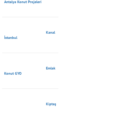
Antalya Konut Projeleri

                                        Kanal 
İstanbul

                                        Emlak 
Konut GYO

                                        Kiptaş
