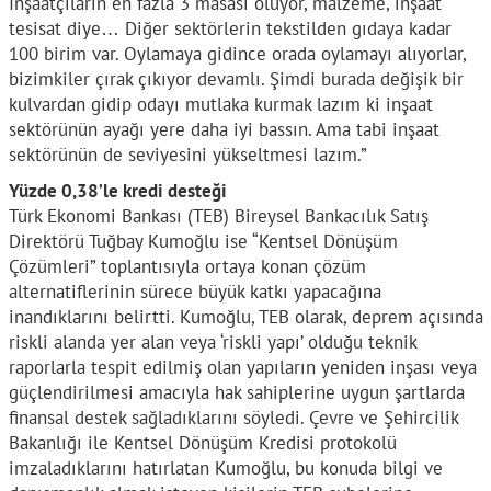
İnşaatçıların en fazla 3 masası oluyor, malzeme, inşaat
tesisat diye… Diğer sektörlerin tekstilden gıdaya kadar
100 birim var. Oylamaya gidince orada oylamayı alıyorlar,
bizimkiler çırak çıkıyor devamlı. Şimdi burada değişik bir
kulvardan gidip odayı mutlaka kurmak lazım ki inşaat
sektörünün ayağı yere daha iyi bassın. Ama tabi inşaat
sektörünün de seviyesini yükseltmesi lazım.”
Yüzde 0,38’le kredi desteği
Türk Ekonomi Bankası (TEB) Bireysel Bankacılık Satış
Direktörü Tuğbay Kumoğlu ise “Kentsel Dönüşüm
Çözümleri” toplantısıyla ortaya konan çözüm
alternatiflerinin sürece büyük katkı yapacağına
inandıklarını belirtti. Kumoğlu, TEB olarak, deprem açısında
riskli alanda yer alan veya ‘riskli yapı’ olduğu teknik
raporlarla tespit edilmiş olan yapıların yeniden inşası veya
güçlendirilmesi amacıyla hak sahiplerine uygun şartlarda
finansal destek sağladıklarını söyledi. Çevre ve Şehircilik
Bakanlığı ile Kentsel Dönüşüm Kredisi protokolü
imzaladıklarını hatırlatan Kumoğlu, bu konuda bilgi ve