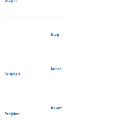
Ulaşım

                                        Blog

                                        Emlak 
Terimleri

                                        Konut 
Projeleri
