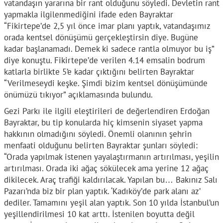
vatandaşın yararına bir rant olduğunu söyledi. Devletin rant
yapmakla ilgilenmediğini ifade eden Bayraktar
“Fikirtepe’de 2,5 yıl önce imar planı yaptık, vatandaşımız
orada kentsel dönüşümü gerçekleştirsin diye. Bugüne
kadar başlanamadı. Demek ki sadece rantla olmuyor bu iş”
diye konuştu. Fikirtepe’de verilen 4.14 emsalin bodrum
katlarla birlikte 5’e kadar çıktığını belirten Bayraktar
“Verilmeseydi keşke. Şimdi bizim kentsel dönüşümünde
önümüzü tıkıyor” açıklamasında bulundu.
Gezi Parkı ile ilgili eleştirileri de değerlendiren Erdoğan
Bayraktar, bu tip konularda hiç kimsenin siyaset yapma
hakkının olmadığını söyledi. Önemli olanının şehrin
menfaati olduğunu belirten Bayraktar şunları söyledi:
“Orada yapılmak istenen yayalaştırmanın artırılması, yeşilin
artırılması. Orada iki ağaç sökülecek ama yerine 12 ağaç
dikilecek. Araç trafiği kaldırılacak. Yapılan bu… Bakınız Salı
Pazarı’nda biz bir plan yaptık. ‘Kadıköy’de park alanı az’
dediler. Tamamını yeşil alan yaptık. Son 10 yılda İstanbul’un
yeşillendirilmesi 10 kat arttı. İstenilen boyutta değil