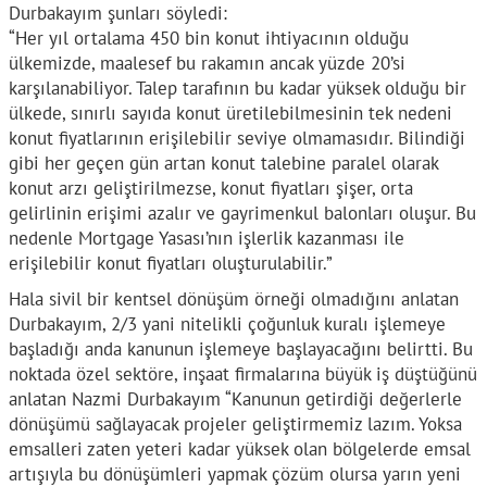
Durbakayım şunları söyledi:
“Her yıl ortalama 450 bin konut ihtiyacının olduğu
ülkemizde, maalesef bu rakamın ancak yüzde 20’si
karşılanabiliyor. Talep tarafının bu kadar yüksek olduğu bir
ülkede, sınırlı sayıda konut üretilebilmesinin tek nedeni
konut fiyatlarının erişilebilir seviye olmamasıdır. Bilindiği
gibi her geçen gün artan konut talebine paralel olarak
konut arzı geliştirilmezse, konut fiyatları şişer, orta
gelirlinin erişimi azalır ve gayrimenkul balonları oluşur. Bu
nedenle Mortgage Yasası’nın işlerlik kazanması ile
erişilebilir konut fiyatları oluşturulabilir.”
Hala sivil bir kentsel dönüşüm örneği olmadığını anlatan
Durbakayım, 2/3 yani nitelikli çoğunluk kuralı işlemeye
başladığı anda kanunun işlemeye başlayacağını belirtti. Bu
noktada özel sektöre, inşaat firmalarına büyük iş düştüğünü
anlatan Nazmi Durbakayım “Kanunun getirdiği değerlerle
dönüşümü sağlayacak projeler geliştirmemiz lazım. Yoksa
emsalleri zaten yeteri kadar yüksek olan bölgelerde emsal
artışıyla bu dönüşümleri yapmak çözüm olursa yarın yeni