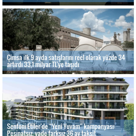
Çimsa ilk 9 ayda satışlarını reel olarak yüzde 34
artırdı 33,1 milyar TL’ye taşıdı
Senfoni Etiler’de “Yeni Yuvam” kampanyası:
Peşinatsız, vade farksız 36 ay taksit