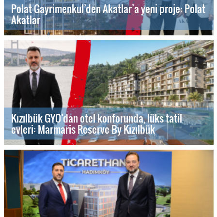
Polat Gayrimenkul’den Akatlar’a yeni proje: Polat
Akatlar
Kızılbük GYO’dan otel konforunda, lüks tatil
evleri: Marmaris Reserve By Kızılbük