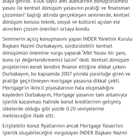
araya getirdi. ‘6306 sayılı afet alanlarının dönüştürülmesi
yasası ile kentsel dönüşüm yasasının pratiği ve finansman
çözümleri’ başlığı altında gerçekleşen seminerde, kentsel
dönüşüm konusu teknik, sosyal ve kültürel açıdan ele
alınırken çözüm önerileri ortaya kondu.
Seminerin açılış konuşmasını yapan İNDER Yönetim Kurulu
Başkanı Nazmi Durbakayım, sürdürülebilir kentsel
dönüşümün önemine vurgu yaparak “Afet Yasası bir şans,
bunu iyi değerlendirmemiz lazım” dedi. Kentsel dönüşüm
projelerinin kendi kendini finanse ettiğine dikkat çeken
Durbakayım, bu kapsamda 2007 yılında yürürlüğe giren ve
pratiğe geçirilmeyen mortgage yasasına dikkat çekti.
Mortgage’ın ikincil piyasalarının hala oluşmadığını
kaydeden Durbakayım, Mortgage yasanını tam anlamıyla
işlerlik kazanması halinde konut kredilerinin gelişmiş
ülkelerde olduğu gibi yüzde 0.20 seviyelerine
inebileceğini ifade etti.
Erişilebilir konut fiyatlarının ancak Mortgage Yasası’nın
işlerlik oluşabileceğini vurgulayan İNDER Başkanı Nazmi