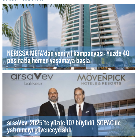
NERISSA MEFA’dan yeni yıl kampanyası: Yüzde 40
peşinatla hemen yaşamaya başla
arsaVev, 2025’te yüzde 107 büyüdü, SOPAC ile
yatırımcıyı güvenceye aldı