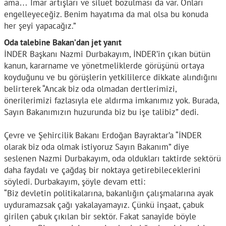
ama… İmar artışları ve siluet bozulması da var. Onları
engelleyeceğiz. Benim hayatıma da mal olsa bu konuda
her şeyi yapacağız.”
Oda talebine Bakan’dan jet yanıt
İNDER Başkanı Nazmi Durbakayım, İNDER’in çıkan bütün
kanun, kararname ve yönetmeliklerde görüşünü ortaya
koyduğunu ve bu görüşlerin yetkililerce dikkate alındığını
belirterek “Ancak biz oda olmadan dertlerimizi,
önerilerimizi fazlasıyla ele aldırma imkanımız yok. Burada,
Sayın Bakanımızın huzurunda biz bu işe talibiz” dedi.
Çevre ve Şehircilik Bakanı Erdoğan Bayraktar’a “İNDER
olarak biz oda olmak istiyoruz Sayın Bakanım” diye
seslenen Nazmi Durbakayım, oda oldukları taktirde sektörü
daha faydalı ve çağdaş bir noktaya getirebileceklerini
söyledi. Durbakayım, şöyle devam etti:
“Biz devletin politikalarına, bakanlığın çalışmalarına ayak
uyduramazsak çağı yakalayamayız. Çünkü inşaat, çabuk
girilen çabuk çıkılan bir sektör. Fakat sanayide böyle