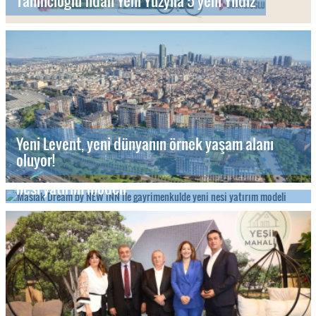
Tahincioğlu’ndan Yeni Yüzyıla 5 yeni Yıldız
Yeni Levent, yeni dünyanın örnek yaşam alanı
oluyor!
Maslak Dream by NEW INN ile gayrimenkulde yeni
nesi yatırım modeli