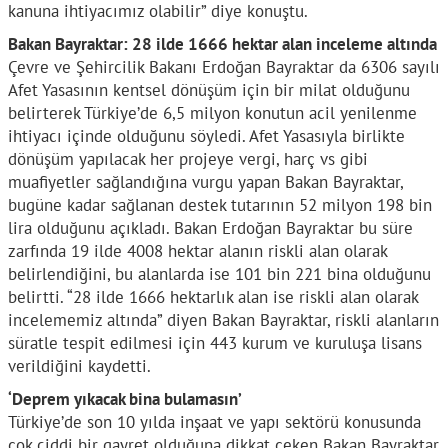
kanuna ihtiyacımız olabilir” diye konuştu.
Bakan Bayraktar: 28 ilde 1666 hektar alan inceleme altında
Çevre ve Şehircilik Bakanı Erdoğan Bayraktar da 6306 sayılı
Afet Yasasının kentsel dönüşüm için bir milat olduğunu
belirterek Türkiye’de 6,5 milyon konutun acil yenilenme
ihtiyacı içinde olduğunu söyledi. Afet Yasasıyla birlikte
dönüşüm yapılacak her projeye vergi, harç vs gibi
muafiyetler sağlandığına vurgu yapan Bakan Bayraktar,
bugüne kadar sağlanan destek tutarının 52 milyon 198 bin
lira olduğunu açıkladı. Bakan Erdoğan Bayraktar bu süre
zarfında 19 ilde 4008 hektar alanın riskli alan olarak
belirlendiğini, bu alanlarda ise 101 bin 221 bina olduğunu
belirtti. “28 ilde 1666 hektarlık alan ise riskli alan olarak
incelememiz altında” diyen Bakan Bayraktar, riskli alanların
süratle tespit edilmesi için 443 kurum ve kuruluşa lisans
verildiğini kaydetti.
‘Deprem yıkacak bina bulamasın’
Türkiye’de son 10 yılda inşaat ve yapı sektörü konusunda
çok ciddi bir gayret olduğuna dikkat çeken Bakan Bayraktar,