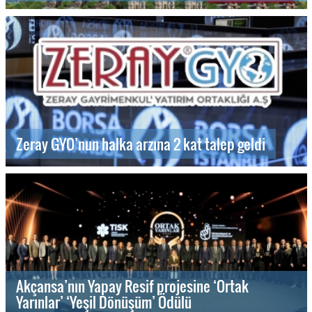
Zeray GYO’nun halka arzına 2 kat talep geldi
Akçansa’nın Yapay Resif projesine ‘Ortak
Yarınlar’ ‘Yeşil Dönüşüm’ Ödülü