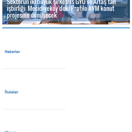
Sektörün iki büyük şirketi İş GYO ve Artaş’tan
işbirliği: Mecidiyeköy’deki Profilo AVM konut
projesine dönüşecek
Haberler

İhaleler
