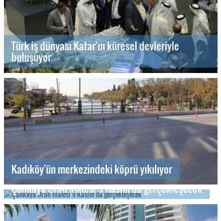
Türk iş dünyası Katar'ın küresel devleriyle
buluşuyor
Kadıköy'ün merkezindeki köprü yıkılıyor
Çankaya Oran ihalesi 9 Kasım'da gerçekleşecek