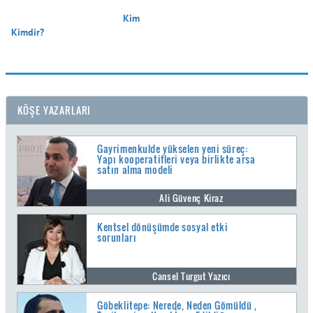
                                        Kim 
Kimdir?

KÖŞE YAZARLARI
Gayrimenkulde yükselen yeni süreç:
Yapı kooperatifleri veya birlikte arsa
satın alma modeli
Ali Güvenç Kiraz
Kentsel dönüşümde sosyal etki
sorunları
Cansel Turgut Yazıcı
Göbeklitepe: Nerede, Neden Gömüldü ,