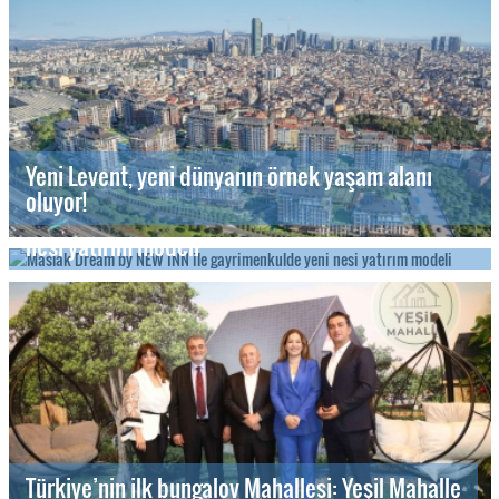
Yeni Levent, yeni dünyanın örnek yaşam alanı
oluyor!
Maslak Dream by NEW INN ile gayrimenkulde yeni
nesi yatırım modeli
Türkiye’nin ilk bungalov Mahallesi: Yeşil Mahalle