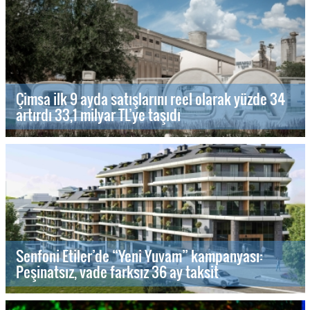
Çimsa ilk 9 ayda satışlarını reel olarak yüzde 34
artırdı 33,1 milyar TL’ye taşıdı
Senfoni Etiler’de “Yeni Yuvam” kampanyası:
Peşinatsız, vade farksız 36 ay taksit