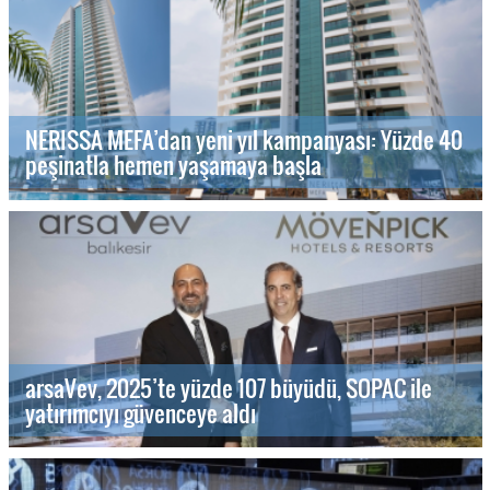
NERISSA MEFA’dan yeni yıl kampanyası: Yüzde 40
peşinatla hemen yaşamaya başla
arsaVev, 2025’te yüzde 107 büyüdü, SOPAC ile
yatırımcıyı güvenceye aldı