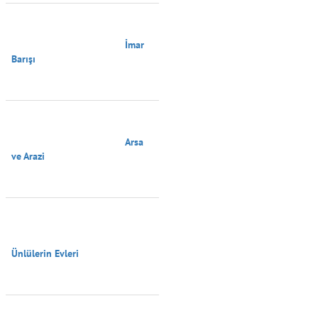
                                        İmar 
Barışı

                                        Arsa 
ve Arazi

Ünlülerin Evleri
