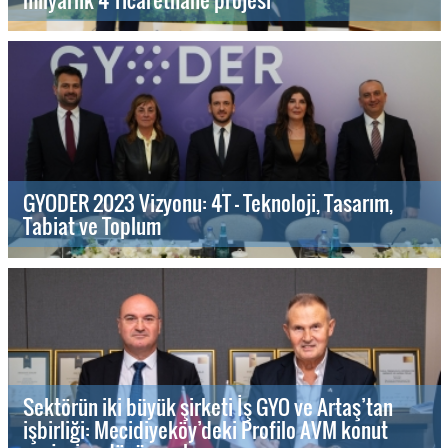
GYODER 2023 Vizyonu: 4T - Teknoloji, Tasarım,
Tabiat ve Toplum
Sektörün iki büyük şirketi İş GYO ve Artaş’tan
işbirliği: Mecidiyeköy’deki Profilo AVM konut