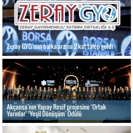
Zeray GYO’nun halka arzına 2 kat talep geldi
Akçansa’nın Yapay Resif projesine ‘Ortak
Yarınlar’ ‘Yeşil Dönüşüm’ Ödülü