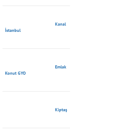
                                        Kanal 
İstanbul

                                        Emlak 
Konut GYO

                                        Kiptaş
