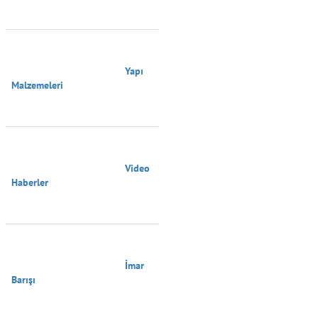
                                        Yapı 
Malzemeleri

                                        Video 
Haberler

                                        İmar 
Barışı
