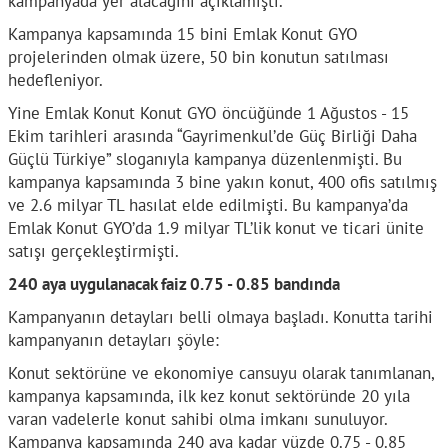
kampanyada yer alacağını açıklamıştı.
Kampanya kapsamında 15 bini Emlak Konut GYO
projelerinden olmak üzere, 50 bin konutun satılması
hedefleniyor.
Yine Emlak Konut Konut GYO öncüğünde 1 Ağustos - 15
Ekim tarihleri arasında “Gayrimenkul’de Güç Birliği Daha
Güçlü Türkiye” sloganıyla kampanya düzenlenmişti. Bu
kampanya kapsamında 3 bine yakın konut, 400 ofis satılmış
ve 2.6 milyar TL hasılat elde edilmişti. Bu kampanya’da
Emlak Konut GYO’da 1.9 milyar TL’lik konut ve ticari ünite
satışı gerçekleştirmişti.
240 aya uygulanacak faiz 0.75 - 0.85 bandında
Kampanyanın detayları belli olmaya başladı. Konutta tarihi
kampanyanın detayları şöyle:
Konut sektörüne ve ekonomiye cansuyu olarak tanımlanan,
kampanya kapsamında, ilk kez konut sektöründe 20 yıla
varan vadelerle konut sahibi olma imkanı sunuluyor.
Kampanya kapsamında 240 aya kadar yüzde 0.75 - 0.85