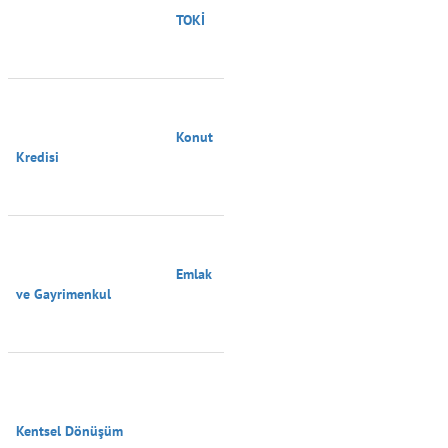
                                        TOKİ

                                        Konut 
Kredisi

                                        Emlak 
ve Gayrimenkul

Kentsel Dönüşüm
