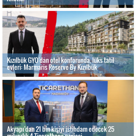
Kızılbük GYO’dan otel konforunda, lüks tatil
evleri: Marmaris Reserve By Kızılbük
Akyapı’dan 21 bin kişiyi istihdam edecek 25
milyarlık 4 Ticarethane projesi