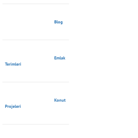
                                        Blog

                                        Emlak 
Terimleri

                                        Konut 
Projeleri
