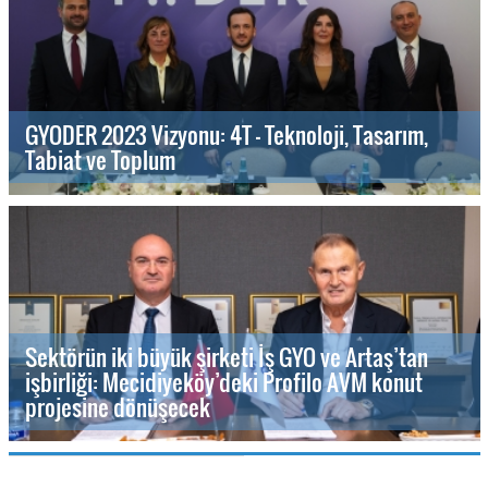
GYODER 2023 Vizyonu: 4T - Teknoloji, Tasarım,
Tabiat ve Toplum
Sektörün iki büyük şirketi İş GYO ve Artaş’tan
işbirliği: Mecidiyeköy’deki Profilo AVM konut
projesine dönüşecek