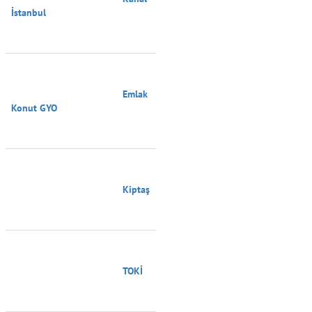
İstanbul

                                        Emlak 
Konut GYO

                                        Kiptaş

                                        TOKİ
