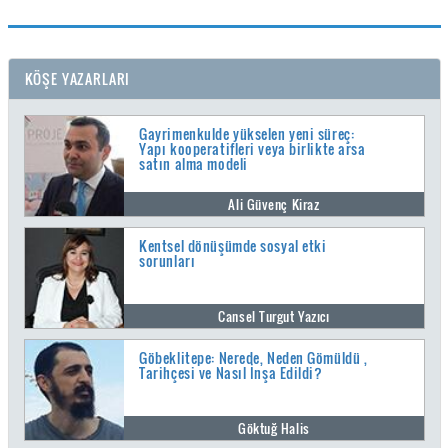
KÖŞE YAZARLARI
Gayrimenkulde yükselen yeni süreç:
Yapı kooperatifleri veya birlikte arsa
satın alma modeli
Ali Güvenç Kiraz
Kentsel dönüşümde sosyal etki
sorunları
Cansel Turgut Yazıcı
Göbeklitepe: Nerede, Neden Gömüldü ,
Tarihçesi ve Nasıl İnşa Edildi?
Göktuğ Halis