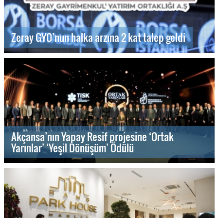
Zeray GYO’nun halka arzına 2 kat talep geldi
Akçansa’nın Yapay Resif projesine ‘Ortak
Yarınlar’ ‘Yeşil Dönüşüm’ Ödülü