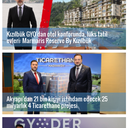
Kızılbük GYO’dan otel konforunda, lüks tatil
evleri: Marmaris Reserve By Kızılbük
Akyapı’dan 21 bin kişiyi istihdam edecek 25
milyarlık 4 Ticarethane projesi