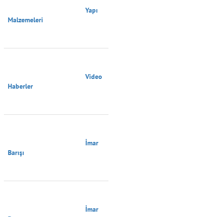
                                        Yapı 
Malzemeleri

                                        Video 
Haberler

                                        İmar 
Barışı

                                        İmar 