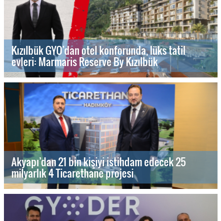
Kızılbük GYO’dan otel konforunda, lüks tatil
evleri: Marmaris Reserve By Kızılbük
Akyapı’dan 21 bin kişiyi istihdam edecek 25
milyarlık 4 Ticarethane projesi