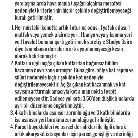
yapılaşmalarda hava mania (uçağın alçalma mesafesi
nedeniyle) kriterlerinin hiçbir şekilde değiştirilemeyeceği
kuralı getirilmiştir.
Her müstakil konutta artık 1 oturma odası, 1 yatak odası, 1
mutfak veya yemek pişirme yeri, 1 banyo veya yıkanma yeri
ve 1 tuvalet bulunur şartı getirilmek suretiyle Stüdyo Daire
diye tanımlanan dairelerin artık yapılamayacağı kesin
olarak belirlenmiştir.
Kotlarla ilgili açığa çıkan kotlardan bağımsız bölüm
kazanma devri sona ermiştir. Buna göre; bölge kat rejimi ve
silüet nedeniyle hiçbir şekilde kot nedeniyle
değiştirilemeyecektir. Açığa çıkan kat kazanmak ve kat
sayısını arttırmak amacıyla kot alınan nokta tespit
edilemeyecektir. Sadece yol kotu 3.50’den düşük binalarda
ayrı bir düzenleme öngörülmüştür.
4 katlı binalarda asansör zorunluluğu ve 3 katlı binalarda
ise asansör yeri bırakma zorunluluğu getirilmiştir.
Parsel büyüklükleri ve parsel derinlikleri ile ilgili olarak
artık akaryakıt istasyonları için parsel genişliği ve derinliği