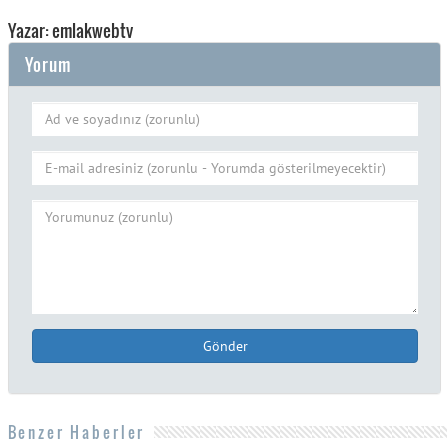
Yazar: emlakwebtv
Yorum
Gönder
Benzer Haberler
Yabancıya konut satışında altın dönem