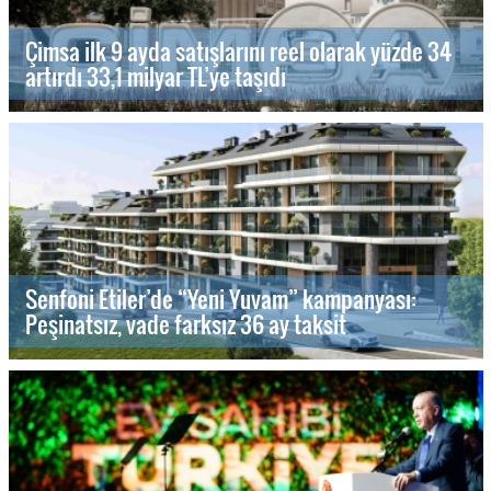
Çimsa ilk 9 ayda satışlarını reel olarak yüzde 34
artırdı 33,1 milyar TL’ye taşıdı
Senfoni Etiler’de “Yeni Yuvam” kampanyası:
Peşinatsız, vade farksız 36 ay taksit