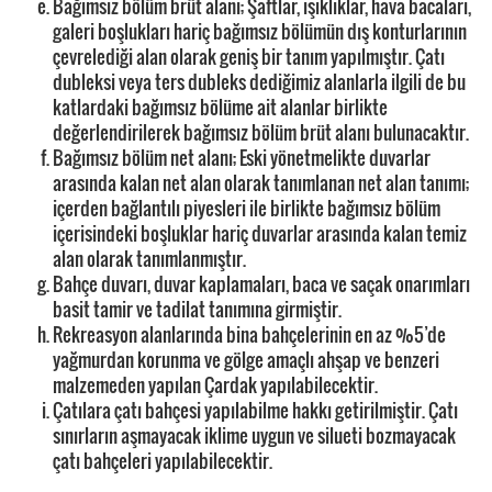
Bağımsız bölüm brüt alanı; Şaftlar, ışıklıklar, hava bacaları,
galeri boşlukları hariç bağımsız bölümün dış konturlarının
çevrelediği alan olarak geniş bir tanım yapılmıştır. Çatı
dubleksi veya ters dubleks dediğimiz alanlarla ilgili de bu
katlardaki bağımsız bölüme ait alanlar birlikte
değerlendirilerek bağımsız bölüm brüt alanı bulunacaktır.
Bağımsız bölüm net alanı; Eski yönetmelikte duvarlar
arasında kalan net alan olarak tanımlanan net alan tanımı;
içerden bağlantılı piyesleri ile birlikte bağımsız bölüm
içerisindeki boşluklar hariç duvarlar arasında kalan temiz
alan olarak tanımlanmıştır.
Bahçe duvarı, duvar kaplamaları, baca ve saçak onarımları
basit tamir ve tadilat tanımına girmiştir.
Rekreasyon alanlarında bina bahçelerinin en az %5’de
yağmurdan korunma ve gölge amaçlı ahşap ve benzeri
malzemeden yapılan Çardak yapılabilecektir.
Çatılara çatı bahçesi yapılabilme hakkı getirilmiştir. Çatı
sınırların aşmayacak iklime uygun ve silueti bozmayacak
çatı bahçeleri yapılabilecektir.