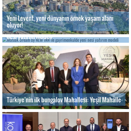
Yeni Levent, yeni dünyanın örnek yaşam alanı
oluyor!
Maslak Dream by NEW INN ile gayrimenkulde yeni
nesi yatırım modeli
Türkiye’nin ilk bungalov Mahallesi: Yeşil Mahalle