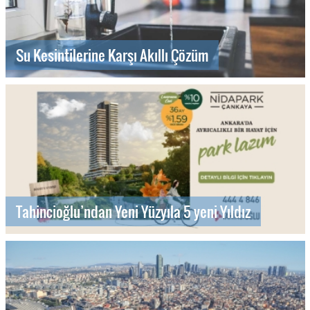
Su Kesintilerine Karşı Akıllı Çözüm
Tahincioğlu’ndan Yeni Yüzyıla 5 yeni Yıldız