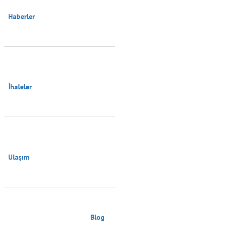
Haberler

İhaleler

Ulaşım

                                        Blog
