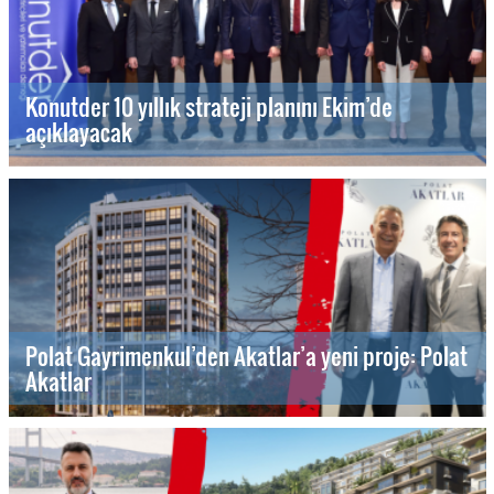
Konutder 10 yıllık strateji planını Ekim’de
açıklayacak
Polat Gayrimenkul’den Akatlar’a yeni proje: Polat
Akatlar