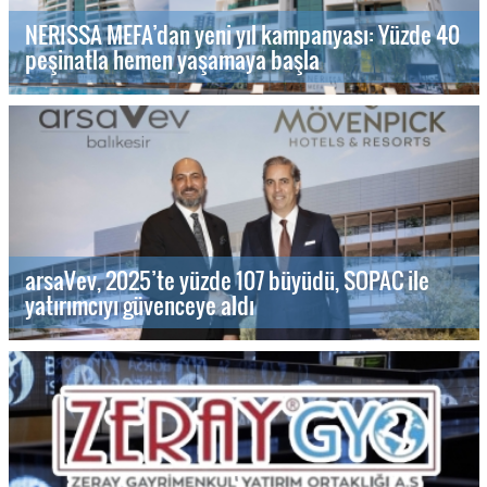
NERISSA MEFA’dan yeni yıl kampanyası: Yüzde 40
peşinatla hemen yaşamaya başla
arsaVev, 2025’te yüzde 107 büyüdü, SOPAC ile
yatırımcıyı güvenceye aldı