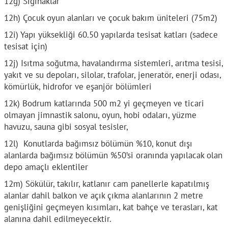
12g) Sığınaklar
12h) Çocuk oyun alanları ve çocuk bakım üniteleri (75m2)
12i) Yapı yüksekliği 60.50 yapılarda tesisat katları (sadece
tesisat için)
12j) Isıtma soğutma, havalandırma sistemleri, arıtma tesisi,
yakıt ve su depoları, silolar, trafolar, jeneratör, enerji odası,
kömürlük, hidrofor ve eşanjör bölümleri
12k) Bodrum katlarında 500 m2 yi geçmeyen ve ticari
olmayan jimnastik salonu, oyun, hobi odaları, yüzme
havuzu, sauna gibi sosyal tesisler,
12l) Konutlarda bağımsız bölümün %10, konut dışı
alanlarda bağımsız bölümün %50’si oranında yapılacak olan
depo amaçlı eklentiler
12m) Sökülür, takılır, katlanır cam panellerle kapatılmış
alanlar dahil balkon ve açık çıkma alanlarının 2 metre
genişliğini geçmeyen kısımları, kat bahçe ve terasları, kat
alanına dahil edilmeyecektir.