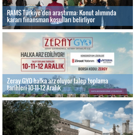
RAMS Türkiye’den araştırma: Konut alımında
kararı finansman koşulları belirliyor
Zeray GYO halka arz oluyor talep toplama
tarihleri 10-11-12 Aralık