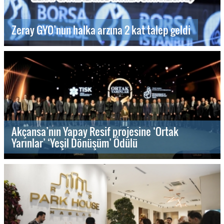
Zeray GYO’nun halka arzına 2 kat talep geldi
Akçansa’nın Yapay Resif projesine ‘Ortak
Yarınlar’ ‘Yeşil Dönüşüm’ Ödülü