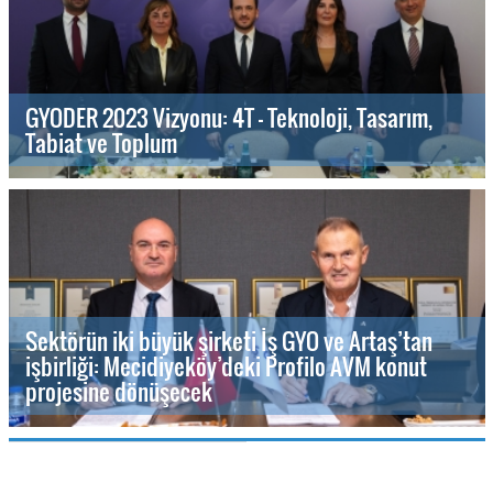
GYODER 2023 Vizyonu: 4T - Teknoloji, Tasarım,
Tabiat ve Toplum
Sektörün iki büyük şirketi İş GYO ve Artaş’tan
işbirliği: Mecidiyeköy’deki Profilo AVM konut
projesine dönüşecek