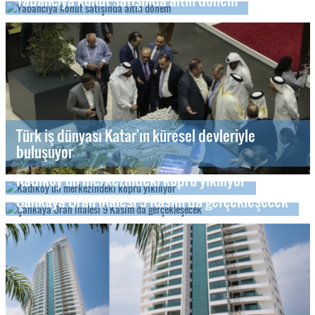
Türk iş dünyası Katar'ın küresel devleriyle
buluşuyor
Kadıköy'ün merkezindeki köprü yıkılıyor
Çankaya Oran ihalesi 9 Kasım'da gerçekleşecek