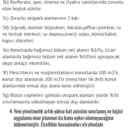
3b) Konferans, spor, sinema ve tiyatro salonlarında zorunlu
olan boşluk alanlar
3c) Zorunlu otopark alanlarının 2 katı
3d) Sığınak, asansör boşlukları, bacalar,şaftlar,ışıklıklar, ısı
ve tesisat merkezi, su deposu,enerji odası, kömürlükler,
kapıcı daireleri
3e) Konutlarda bağımsız bölüm net alanın %10’u, ticari
alanlarda bağımsız bölüm net alanın %50’sini aşmayacak
depo amaçlı eklentiler,
3f) Mescitlerin ve müştemilatların konutlarda 100 m2’si,
konut dışı alanlarda 200 m2’si (mescitler ilk defa konut
alanlarında emsal dışı alana konu edilmiştir)
3g) Bütün cepheleri gömülü otopark alanları yüzde %30
sınırlamasına sokulmayan emsal dışı alanlardır.
Yeni yönetmelik artık yükse kat adedini sınırlamış ve hiçbir
uygulama imar planının da buna aykırı olamayacağına
hükmetmiştir. Özellikle havaalanları etrafındaki