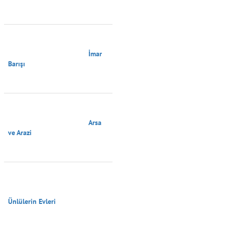
                                        İmar 
Barışı

                                        Arsa 
ve Arazi

Ünlülerin Evleri
