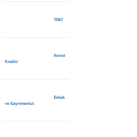
                                        TOKİ

                                        Konut 
Kredisi

                                        Emlak 
ve Gayrimenkul
