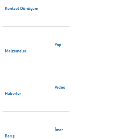
Kentsel Dönüşüm

                                        Yapı 
Malzemeleri

                                        Video 
Haberler

                                        İmar 
Barışı
