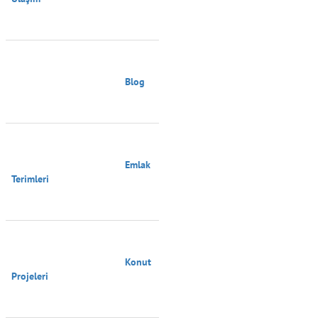
                                        Blog

                                        Emlak 
Terimleri

                                        Konut 
Projeleri
