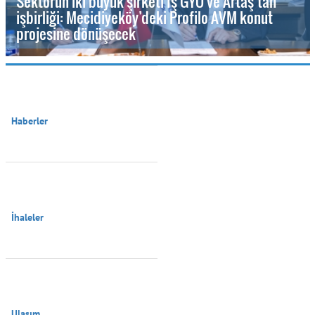
Sektörün iki büyük şirketi İş GYO ve Artaş’tan
işbirliği: Mecidiyeköy’deki Profilo AVM konut
projesine dönüşecek
Haberler

İhaleler

Ulaşım
