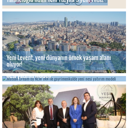
Yeni Levent, yeni dünyanın örnek yaşam alanı
oluyor!
Maslak Dream by NEW INN ile gayrimenkulde yeni
nesi yatırım modeli