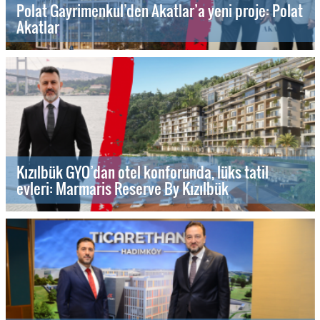
Polat Gayrimenkul’den Akatlar’a yeni proje: Polat
Akatlar
Kızılbük GYO’dan otel konforunda, lüks tatil
evleri: Marmaris Reserve By Kızılbük