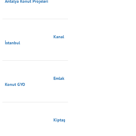
Antalya Konut Projeleri

                                        Kanal 
İstanbul

                                        Emlak 
Konut GYO

                                        Kiptaş
