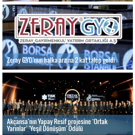
Zeray GYO’nun halka arzına 2 kat talep geldi
Akçansa’nın Yapay Resif projesine ‘Ortak
Yarınlar’ ‘Yeşil Dönüşüm’ Ödülü