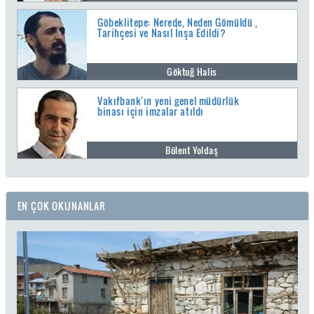
Göbeklitepe: Nerede, Neden Gömüldü ,
Tarihçesi ve Nasıl İnşa Edildi?
Göktuğ Halis
Vakıfbank'ın yeni genel müdürlük
binası için imzalar atıldı
Bülent Yoldaş
EN ÇOK OKUNANLAR