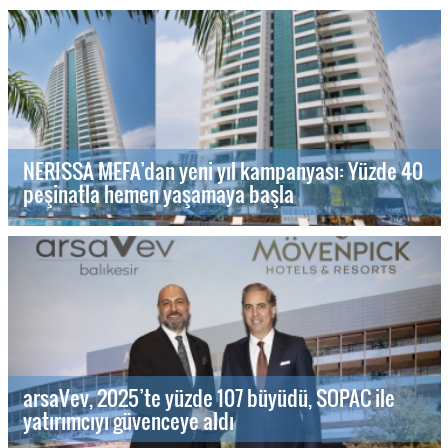
NERISSA MEFA’dan yeni yıl kampanyası: Yüzde 40
peşinatla hemen yaşamaya başla
arsaVev, 2025’te yüzde 107 büyüdü, SOPAC ile
yatırımcıyı güvenceye aldı