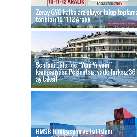
Zeray GYO halka arz oluyor talep toplam
tarihleri 10-11-12 Aralık
Senfoni Etiler’de “Yeni Yuvam”
kampanyası: Peşinatsız, vade farksız 36
ay taksit
BMSB Fumigasyon ve Isıl İşlem