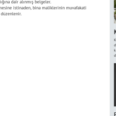
dığına dair alınmış belgeler.
mesine istinaden, bina maliklerinin muvafakati
 düzenlenir.
K
d
k
d