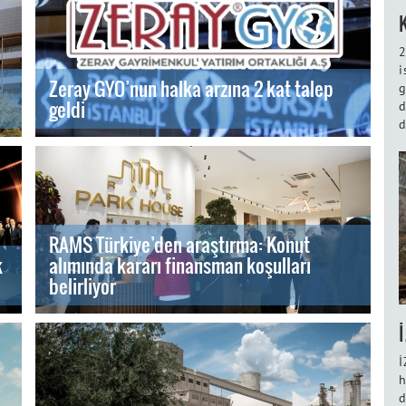
2
i
Zeray GYO’nun halka arzına 2 kat talep
g
geldi
d
d
RAMS Türkiye’den araştırma: Konut
k
alımında kararı finansman koşulları
belirliyor
İ
h
d