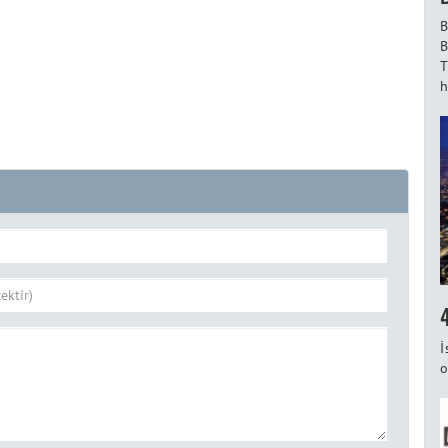
B
B
T
h
İ
o