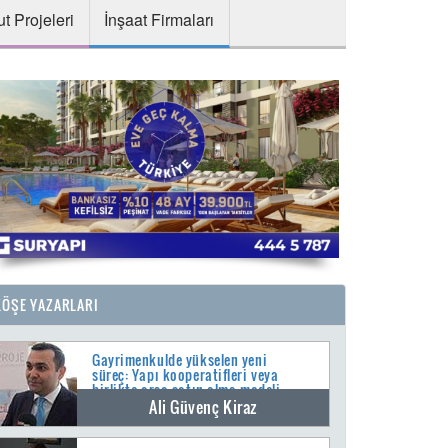
t Projeleri
İnşaat Firmaları
KÖŞE YAZARLARI
Gayrimenkulde yükselen yeni
süreç: Yapı kooperatifleri veya
birlikte arsa satın alma modeli
Ali Güvenç Kiraz