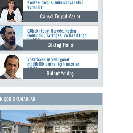
Kentsel dönüşümde sosyal etki
sorunları
Cansel Turgut Yazıcı
Göbeklitepe: Nerede, Neden
Gömüldü , Tarihçesi ve Nasıl İnşa
Edildi?
Göktuğ Halis
Vakıfbank'ın yeni genel
müdürlük binası için imzalar
atıldı
Bülent Yoldaş
EN ÇOK OKUNANLAR