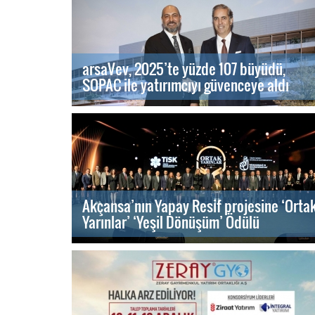
arsaVev, 2025’te yüzde 107 büyüdü,
SOPAC ile yatırımcıyı güvenceye aldı
Akçansa’nın Yapay Resif projesine ‘Orta
Yarınlar’ ‘Yeşil Dönüşüm’ Ödülü