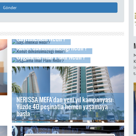
Gönder
Gayrimenkul Nedir?
Konut dokunulmazlığı nedir?
Uygulama İmar Planı Nedir?
M
K
i
t
NERISSA MEFA’dan yeni yıl kampanyası:
Yüzde 40 peşinatla hemen yaşamaya
başla