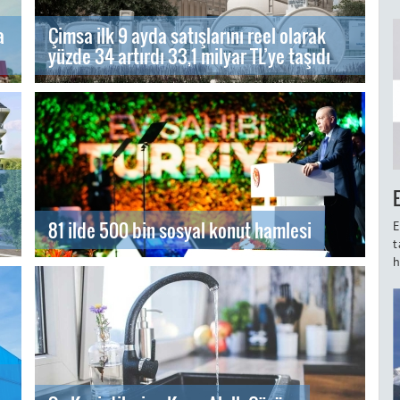
a
Çimsa ilk 9 ayda satışlarını reel olarak
yüzde 34 artırdı 33,1 milyar TL’ye taşıdı
81 ilde 500 bin sosyal konut hamlesi
E
t
h