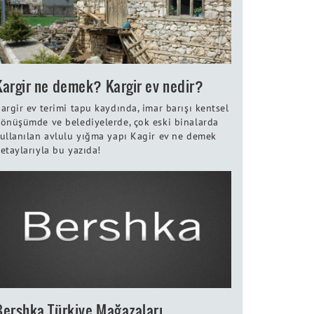
Kargir ne demek? Kargir ev nedir?
argir ev terimi tapu kaydında, imar barışı kentsel
önüşümde ve belediyelerde, çok eski binalarda
ullanılan avlulu yığma yapı Kagir ev ne demek
etaylarıyla bu yazıda!
Bershka Türkiye Mağazaları