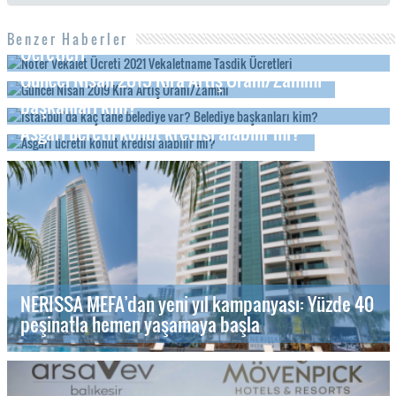
Noter Vekalet Ücreti 2021 Vekaletname Tasdik
Benzer Haberler
Ücretleri
Güncel Nisan 2019 Kira Artış Oranı/Zammı
İstanbul’da kaç tane belediye var? Belediye
başkanları kim?
Asgari ücretli konut kredisi alabilir mi?
NERISSA MEFA’dan yeni yıl kampanyası: Yüzde 40
peşinatla hemen yaşamaya başla