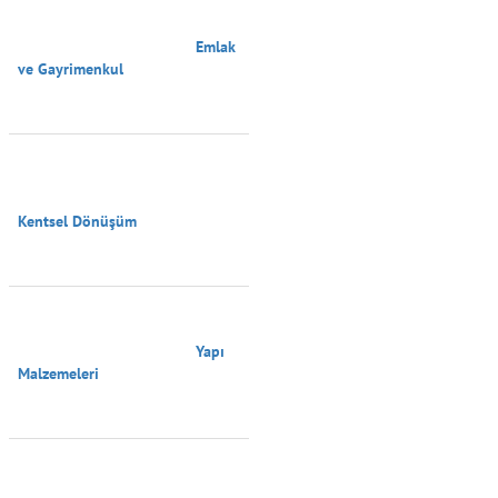
                                        Emlak 
ve Gayrimenkul

Kentsel Dönüşüm

                                        Yapı 
Malzemeleri
