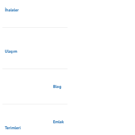
İhaleler

Ulaşım

                                        Blog

                                        Emlak 
Terimleri
