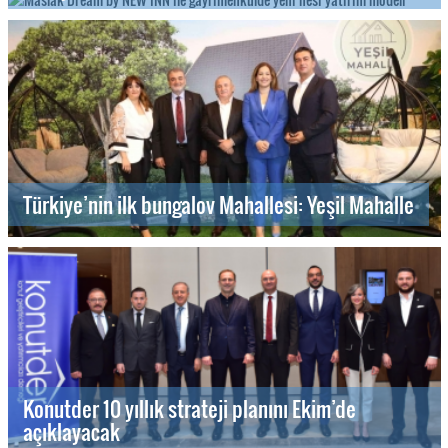
Türkiye’nin ilk bungalov Mahallesi: Yeşil Mahalle
Konutder 10 yıllık strateji planını Ekim’de
açıklayacak