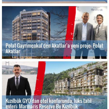
Polat Gayrimenkul’den Akatlar’a yeni proje: Polat
Akatlar
Kızılbük GYO’dan otel konforunda, lüks tatil
evleri: Marmaris Reserve By Kızılbük