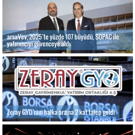
arsaVev, 2025’te yüzde 107 büyüdü, SOPAC ile
yatırımcıyı güvenceye aldı
Zeray GYO’nun halka arzına 2 kat talep geldi