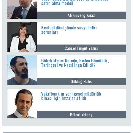
satın alma modeli
Ali Güvenç Kiraz
Kentsel dönüşümde sosyal etki
sorunları
Cansel Turgut Yazıcı
Göbeklitepe: Nerede, Neden Gömüldü ,
Tarihçesi ve Nasıl İnşa Edildi?
Göktuğ Halis
Vakıfbank'ın yeni genel müdürlük
binası için imzalar atıldı
Bülent Yoldaş