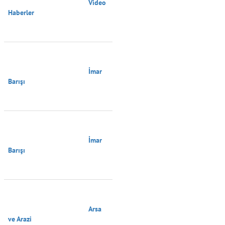
                                        Video 
Haberler

                                        İmar 
Barışı

                                        İmar 
Barışı

                                        Arsa 
ve Arazi
