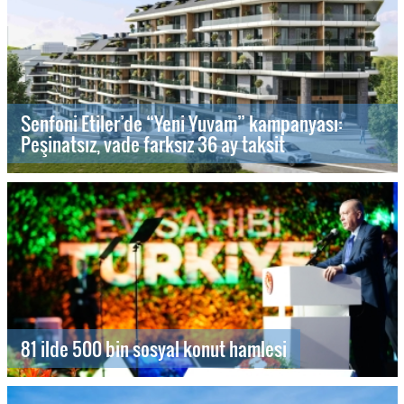
Senfoni Etiler’de “Yeni Yuvam” kampanyası:
Peşinatsız, vade farksız 36 ay taksit
81 ilde 500 bin sosyal konut hamlesi