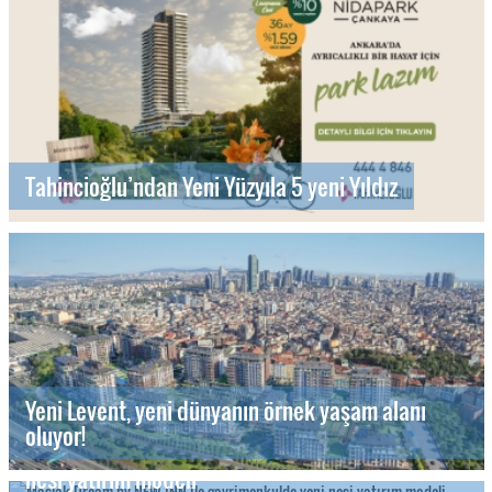
Tahincioğlu’ndan Yeni Yüzyıla 5 yeni Yıldız
Yeni Levent, yeni dünyanın örnek yaşam alanı
oluyor!
Maslak Dream by NEW INN ile gayrimenkulde yeni
nesi yatırım modeli