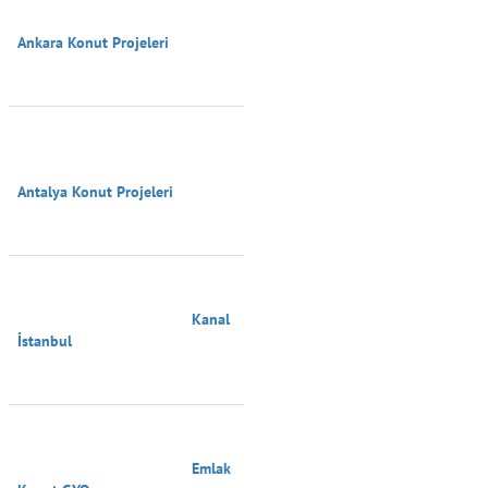
Ankara Konut Projeleri

Antalya Konut Projeleri

                                        Kanal 
İstanbul

                                        Emlak 