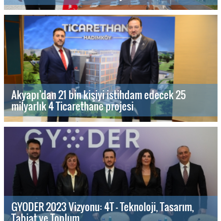
Akyapı’dan 21 bin kişiyi istihdam edecek 25
milyarlık 4 Ticarethane projesi
GYODER 2023 Vizyonu: 4T - Teknoloji, Tasarım,
Tabiat ve Toplum