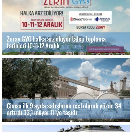
Zeray GYO halka arz oluyor talep toplama
tarihleri 10-11-12 Aralık
Çimsa ilk 9 ayda satışlarını reel olarak yüzde 34
artırdı 33,1 milyar TL’ye taşıdı