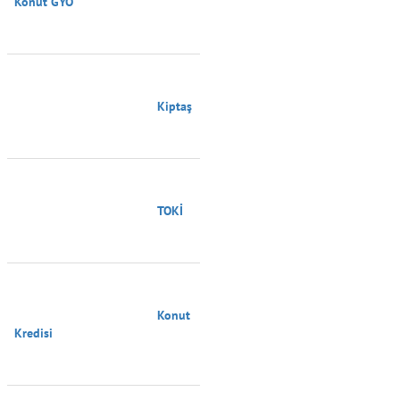
Konut GYO

                                        Kiptaş

                                        TOKİ

                                        Konut 
Kredisi
