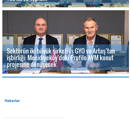
Sektörün iki büyük şirketi İş GYO ve Artaş’tan
işbirliği: Mecidiyeköy’deki Profilo AVM konut
projesine dönüşecek
Haberler
