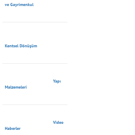
ve Gayrimenkul

Kentsel Dönüşüm

                                        Yapı 
Malzemeleri

                                        Video 
Haberler
