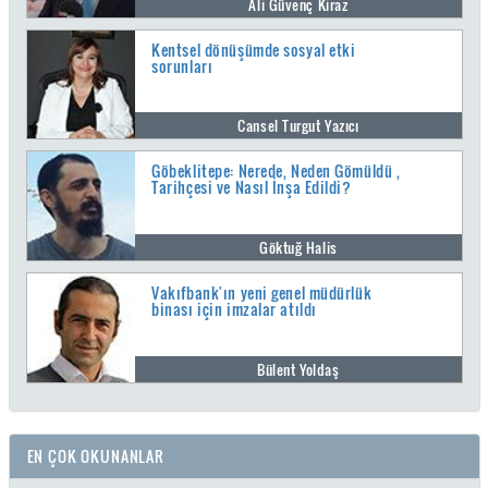
Ali Güvenç Kiraz
Kentsel dönüşümde sosyal etki
sorunları
Cansel Turgut Yazıcı
Göbeklitepe: Nerede, Neden Gömüldü ,
Tarihçesi ve Nasıl İnşa Edildi?
Göktuğ Halis
Vakıfbank'ın yeni genel müdürlük
binası için imzalar atıldı
Bülent Yoldaş
EN ÇOK OKUNANLAR