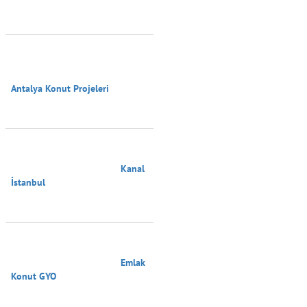
Antalya Konut Projeleri

                                        Kanal 
İstanbul

                                        Emlak 
Konut GYO
