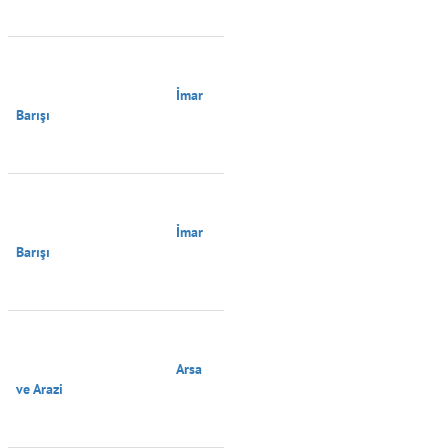
                                        İmar 
Barışı

                                        İmar 
Barışı

                                        Arsa 
ve Arazi
