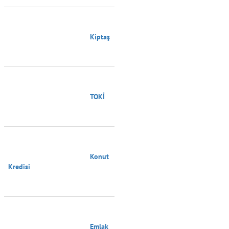
                                        Kiptaş

                                        TOKİ

                                        Konut 
Kredisi

                                        Emlak 