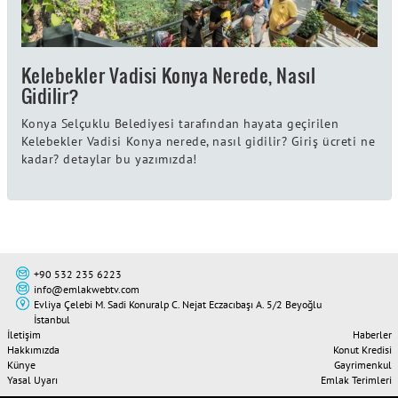
Kelebekler Vadisi Konya Nerede, Nasıl
Gidilir?
Konya Selçuklu Belediyesi tarafından hayata geçirilen
Kelebekler Vadisi Konya nerede, nasıl gidilir? Giriş ücreti ne
kadar? detaylar bu yazımızda!
+90 532 235 6223
info@emlakwebtv.com
Evliya Çelebi M. Sadi Konuralp C. Nejat Eczacıbaşı A. 5/2 Beyoğlu
İstanbul
İletişim
Haberler
Hakkımızda
Konut Kredisi
Künye
Gayrimenkul
Yasal Uyarı
Emlak Terimleri