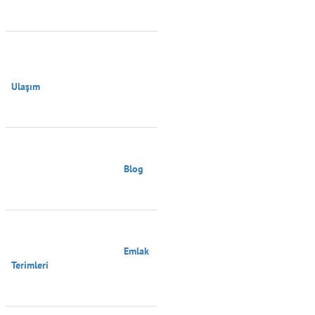
Ulaşım

                                        Blog

                                        Emlak 
Terimleri
