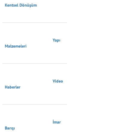
Kentsel Dönüşüm

                                        Yapı 
Malzemeleri

                                        Video 
Haberler

                                        İmar 
Barışı
