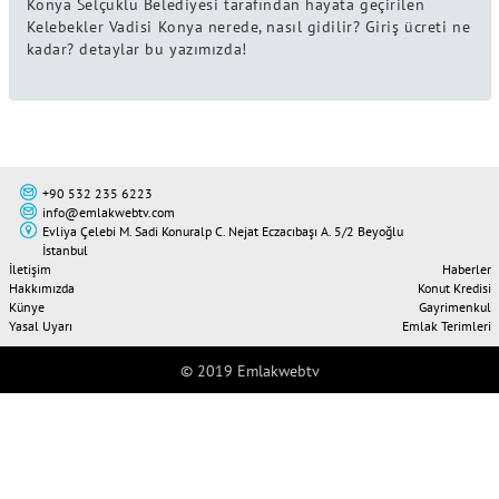
Konya Selçuklu Belediyesi tarafından hayata geçirilen
Kelebekler Vadisi Konya nerede, nasıl gidilir? Giriş ücreti ne
kadar? detaylar bu yazımızda!
+90 532 235 6223
info@emlakwebtv.com
Evliya Çelebi M. Sadi Konuralp C. Nejat Eczacıbaşı A. 5/2 Beyoğlu
İstanbul
İletişim
Haberler
Hakkımızda
Konut Kredisi
Künye
Gayrimenkul
Yasal Uyarı
Emlak Terimleri
© 2019 Emlakwebtv
Tweet
Share this selection