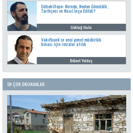
Göbeklitepe: Nerede, Neden Gömüldü ,
Tarihçesi ve Nasıl İnşa Edildi?
Göktuğ Halis
Vakıfbank'ın yeni genel müdürlük
binası için imzalar atıldı
Bülent Yoldaş
EN ÇOK OKUNANLAR