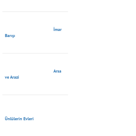
                                        İmar 
Barışı

                                        Arsa 
ve Arazi

Ünlülerin Evleri
