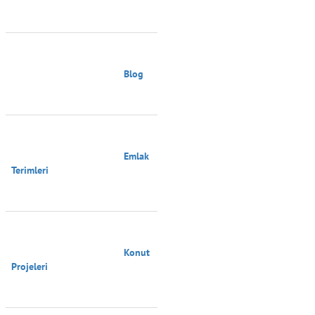
                                        Blog

                                        Emlak 
Terimleri

                                        Konut 
Projeleri
