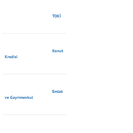
                                        TOKİ

                                        Konut 
Kredisi

                                        Emlak 
ve Gayrimenkul
