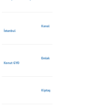
                                        Kanal 
İstanbul

                                        Emlak 
Konut GYO

                                        Kiptaş
