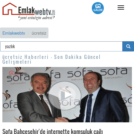
Toggle
navigat
Emlakwebtv
ücretsiz
ücretsiz Haberleri - Son Dakika Güncel
Gelişmeleri
Sofa Bahçeşehir'de internette komşuluk çağı