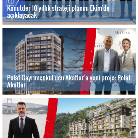
Konutder 10 yıllık strateji planını Ekim’de
açıklayacak
Polat Gayrimenkul’den Akatlar’a yeni proje: Polat
Akatlar