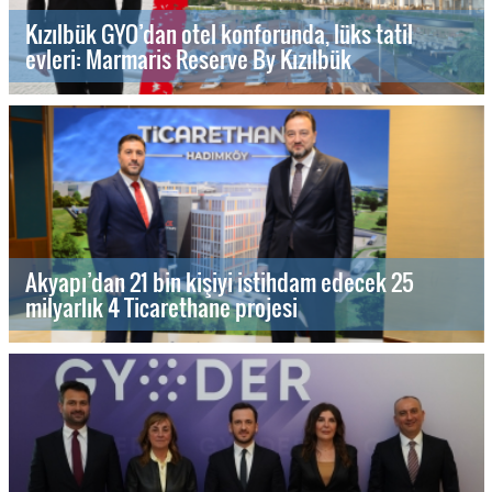
Kızılbük GYO’dan otel konforunda, lüks tatil
evleri: Marmaris Reserve By Kızılbük
Akyapı’dan 21 bin kişiyi istihdam edecek 25
milyarlık 4 Ticarethane projesi