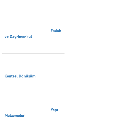
                                        Emlak 
ve Gayrimenkul

Kentsel Dönüşüm

                                        Yapı 
Malzemeleri
