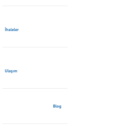
İhaleler

Ulaşım

                                        Blog
