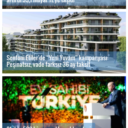
Senfoni Etiler’de “Yeni Yuvam” kampanyası:
Peşinatsız, vade farksız 36 ay taksit