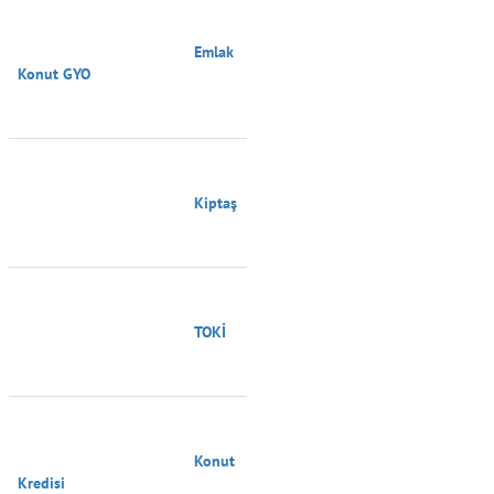
                                        Emlak 
Konut GYO

                                        Kiptaş

                                        TOKİ

                                        Konut 
Kredisi
