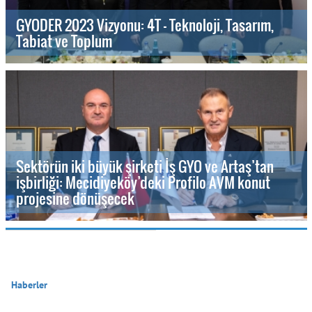
GYODER 2023 Vizyonu: 4T - Teknoloji, Tasarım,
Tabiat ve Toplum
Sektörün iki büyük şirketi İş GYO ve Artaş’tan
işbirliği: Mecidiyeköy’deki Profilo AVM konut
projesine dönüşecek
Haberler
