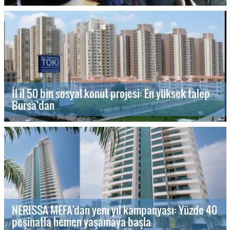
İl il 50 bin sosyal konut projesi: En yüksek talep
Bursa'dan
NERISSA MEFA’dan yeni yıl kampanyası: Yüzde 40
peşinatla hemen yaşamaya başla