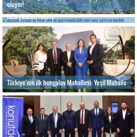
oluyor!
Maslak Dream by NEW INN ile gayrimenkulde yeni
nesi yatırım modeli
Türkiye’nin ilk bungalov Mahallesi: Yeşil Mahalle