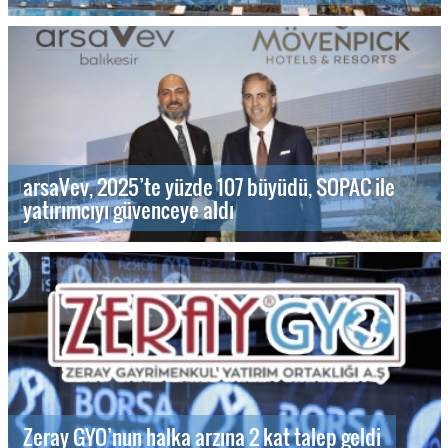
arsaVev, 2025’te yüzde 107 büyüdü, SOPAC ile
yatırımcıyı güvenceye aldı
Zeray GYO’nun halka arzına 2 kat talep geldi