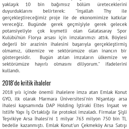
yaklaşık 10 bin bağımsız bölüm üreteceklerini
duyurduklarını belirterek: "İnşallah Thy ile
gerçekleştireceğimiz proje ile de ekonomimize katkılar
vereceğiz. Bugünde gerek geçmişiyle gerek gelecek
potansiyeliyle çok kıymetli olan Galatasaray Spor
Kulübü’nün Florya arsası için imzalarımızı attık. Böylesi
değerli bir arazinin ihalesini başarıyla gerçekleştirmiş
olmamız, ülkemize ve sektörümüze olan inancın bir
göstergesidir. Bugün atılan imzaların ülkemize ve
sektörümüze hayırlı olmasını diliyorum." ifadelerini
kullandı.
2018'de kritik ihaleler
2018 yılı içinde önemli ihalelere imza atan Emlak Konut
GYO, ilk olarak Marmara Üniversitesi'nin Nişantaşı arsa
ihalesi kapsamında DAP Holding İştiraki Eltes İnşaat ve
Istlife Yapı İş Ortaklığı ile protokol imzaladı. Firmalar Şişli
Teşvikiye Arsa İhalesi'ni 1 milyar 763 milyon 750 bin TL
bedelle kazanmıştı. Emlak Konut'un Çekmeköy Arsa Satışı