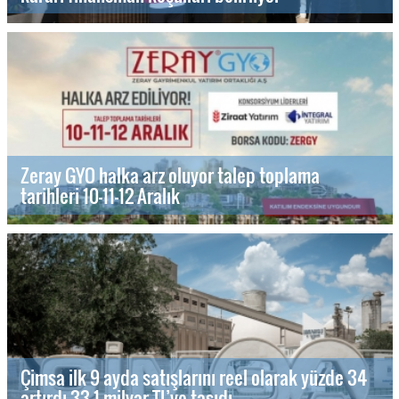
Zeray GYO halka arz oluyor talep toplama
tarihleri 10-11-12 Aralık
Çimsa ilk 9 ayda satışlarını reel olarak yüzde 34
artırdı 33,1 milyar TL’ye taşıdı