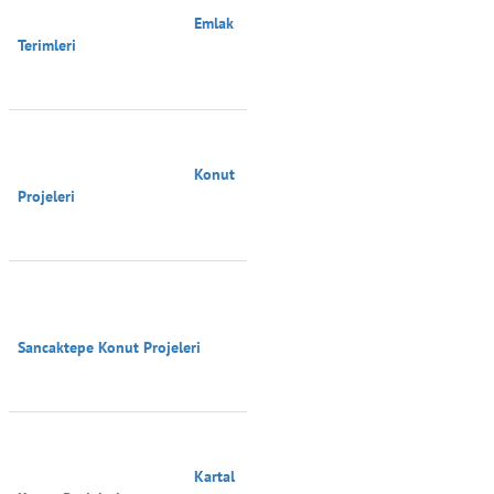
                                        Emlak 
Terimleri

                                        Konut 
Projeleri

Sancaktepe Konut Projeleri

                                        Kartal 