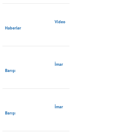
                                        Video 
Haberler

                                        İmar 
Barışı

                                        İmar 
Barışı
