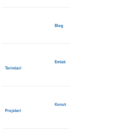
                                        Blog

                                        Emlak 
Terimleri

                                        Konut 
Projeleri
