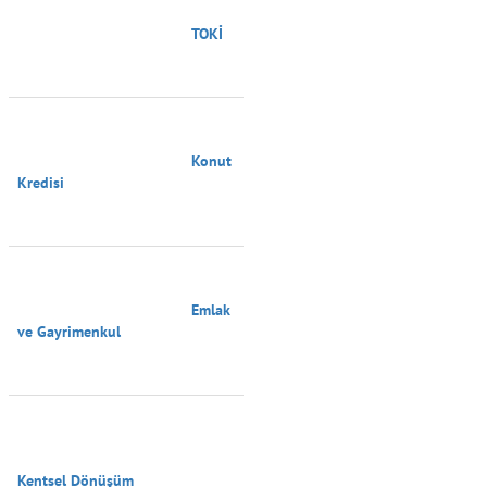
                                        TOKİ

                                        Konut 
Kredisi

                                        Emlak 
ve Gayrimenkul

Kentsel Dönüşüm
