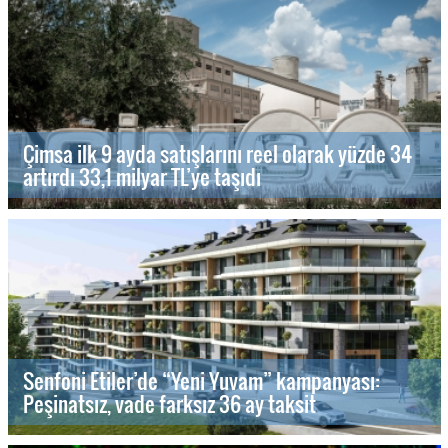
Çimsa ilk 9 ayda satışlarını reel olarak yüzde 34
artırdı 33,1 milyar TL’ye taşıdı
Senfoni Etiler’de “Yeni Yuvam” kampanyası:
Peşinatsız, vade farksız 36 ay taksit