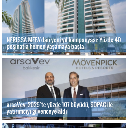
NERISSA MEFA’dan yeni yıl kampanyası: Yüzde 40
peşinatla hemen yaşamaya başla
arsaVev, 2025’te yüzde 107 büyüdü, SOPAC ile
yatırımcıyı güvenceye aldı