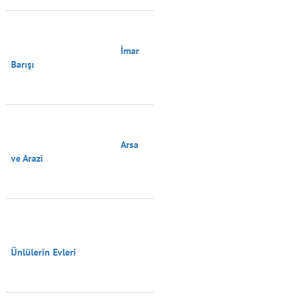
                                        İmar 
Barışı

                                        Arsa 
ve Arazi

Ünlülerin Evleri
