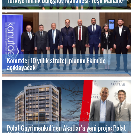
Türkiye’nin ilk bungalov Mahallesi: Yeşil Mahalle
Konutder 10 yıllık strateji planını Ekim’de
açıklayacak
Polat Gayrimenkul’den Akatlar’a yeni proje: Polat