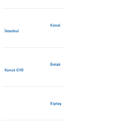
                                        Kanal 
İstanbul

                                        Emlak 
Konut GYO

                                        Kiptaş
