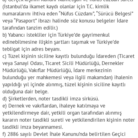
(İstanbul’da ikamet kaydı olanlar için T.C. kimlik
numaralarını ihtiva eden “Nüfus Cüzdanı”, “Sürücü Belgesi”
veya “Pasaport” ibrazı halinde söz konusu belgeler İdare
tarafından tanzim edilir.)
b) Yabancı istekliler için Türkiye’de gayrimenkul
edinebilmesine ilişkin şartları taşımak ve Türkiye’de
tebligat için adres beyanı.
c) Tüzel kişinin siciline kayıtlı bulunduğu İdareden (Ticaret
veya Sanayi Odası, Ticaret Sicili Müdürlüğü, Dernekler
Müdürlüğü, Vakıflar Müdürlüğü, İdare merkezinin
bulunduğu yer mahkemesi veya ilgili makamdan) ihalenin
yapıldığı yıl içinde alınmış, tüzel kişinin siciline kayıtlı
olduğuna dair belge.
d) Şirketlerden, noter tasdikli imza sirküsü.
e) Dernek ve vakıflardan, ihaleye katılmaya ve
yetkilendirmeye dair, yetkili organ tarafından alınmış
kararın noter tasdikli sureti ve yetkilendirilen kişinin noter
tasdikli imza beyannamesi.
f) 2886 sayılı Devlet İhale Kanunu’nda belirtilen Geçici