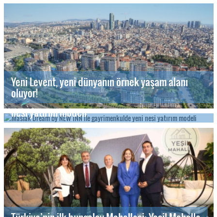
Yeni Levent, yeni dünyanın örnek yaşam alanı
oluyor!
Maslak Dream by NEW INN ile gayrimenkulde yeni
nesi yatırım modeli