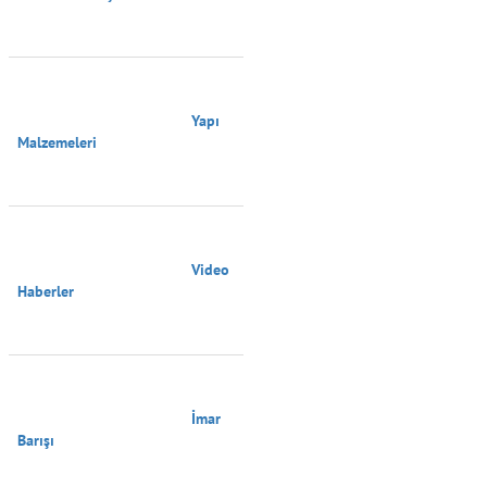
                                        Yapı 
Malzemeleri

                                        Video 
Haberler

                                        İmar 
Barışı
