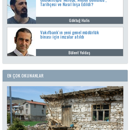
Tarihçesi ve Nasıl İnşa Edildi?
Göktuğ Halis
Vakıfbank'ın yeni genel müdürlük
binası için imzalar atıldı
Bülent Yoldaş
EN ÇOK OKUNANLAR