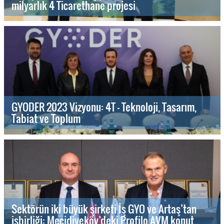
milyarlık 4 Ticarethane projesi
GYODER 2023 Vizyonu: 4T - Teknoloji, Tasarım,
Tabiat ve Toplum
Sektörün iki büyük şirketi İş GYO ve Artaş’tan
işbirliği: Mecidiyeköy’deki Profilo AVM konut