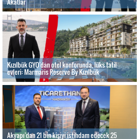
Akatlar
Kızılbük GYO’dan otel konforunda, lüks tatil
evleri: Marmaris Reserve By Kızılbük
Akyapı’dan 21 bin kişiyi istihdam edecek 25