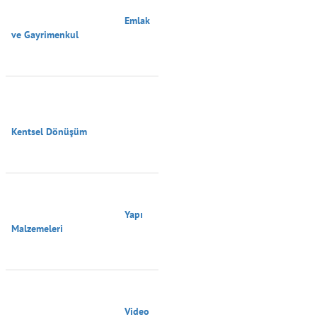
                                        Emlak 
ve Gayrimenkul

Kentsel Dönüşüm

                                        Yapı 
Malzemeleri

                                        Video 