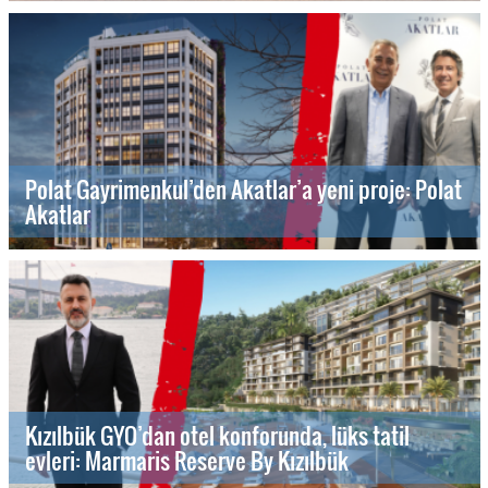
Polat Gayrimenkul’den Akatlar’a yeni proje: Polat
Akatlar
Kızılbük GYO’dan otel konforunda, lüks tatil
evleri: Marmaris Reserve By Kızılbük