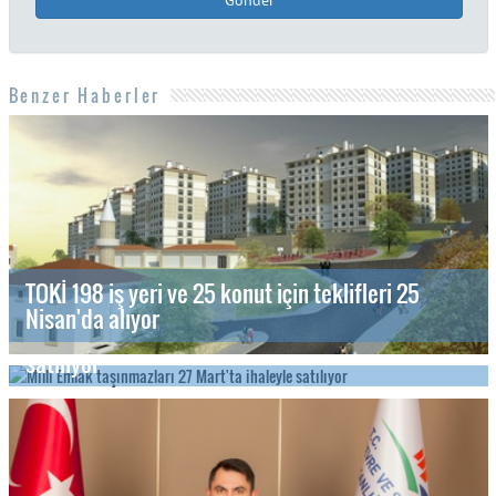
Benzer Haberler
TOKİ 198 iş yeri ve 25 konut için teklifleri 25
Nisan'da alıyor
Milli Emlak taşınmazları 27 Mart'ta ihaleyle
satılıyor