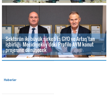
Sektörün iki büyük şirketi İş GYO ve Artaş’tan
işbirliği: Mecidiyeköy’deki Profilo AVM konut
projesine dönüşecek
Haberler
