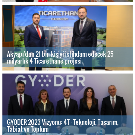
Akyapı’dan 21 bin kişiyi istihdam edecek 25
milyarlık 4 Ticarethane projesi
GYODER 2023 Vizyonu: 4T - Teknoloji, Tasarım,
Tabiat ve Toplum