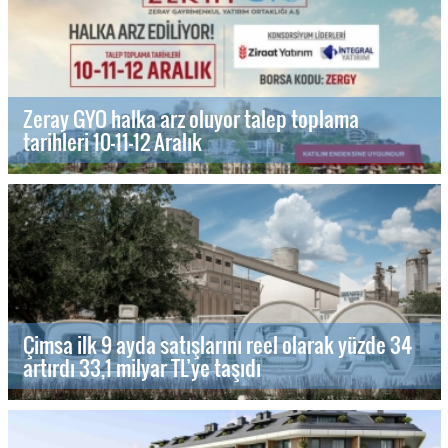
Zeray GYO halka arz oluyor talep toplama
tarihleri 10-11-12 Aralık
Çimsa ilk 9 ayda satışlarını reel olarak yüzde 34
artırdı 33,1 milyar TL’ye taşıdı