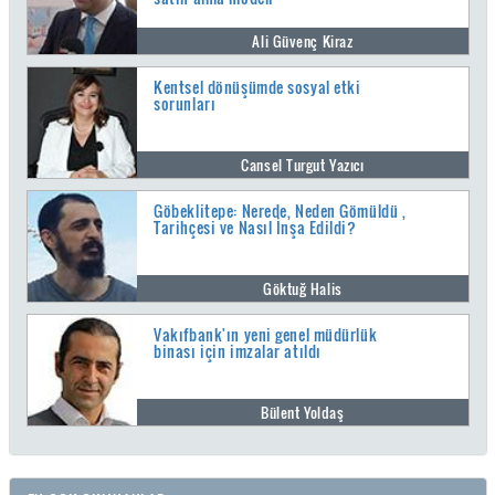
Ali Güvenç Kiraz
Kentsel dönüşümde sosyal etki
sorunları
Cansel Turgut Yazıcı
Göbeklitepe: Nerede, Neden Gömüldü ,
Tarihçesi ve Nasıl İnşa Edildi?
Göktuğ Halis
Vakıfbank'ın yeni genel müdürlük
binası için imzalar atıldı
Bülent Yoldaş