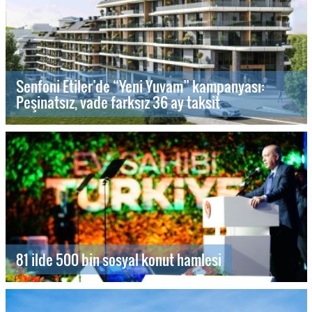
Senfoni Etiler’de “Yeni Yuvam” kampanyası:
Peşinatsız, vade farksız 36 ay taksit
81 ilde 500 bin sosyal konut hamlesi