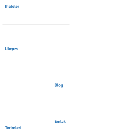
İhaleler

Ulaşım

                                        Blog

                                        Emlak 
Terimleri
