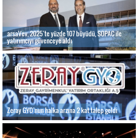
arsaVev, 2025’te yüzde 107 büyüdü, SOPAC ile
yatırımcıyı güvenceye aldı
Zeray GYO’nun halka arzına 2 kat talep geldi