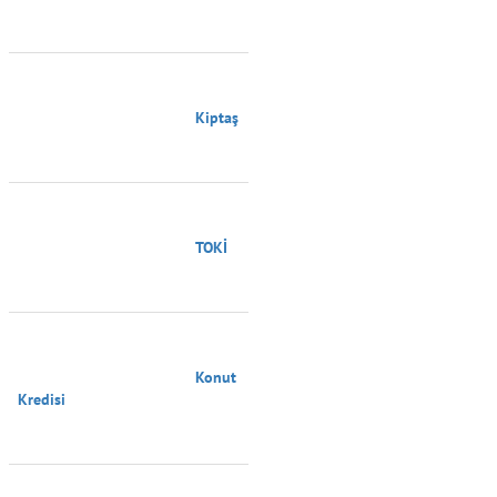
                                        Kiptaş

                                        TOKİ

                                        Konut 
Kredisi
