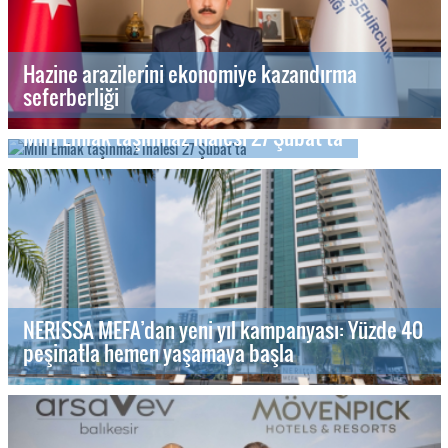
Hazine arazilerini ekonomiye kazandırma
seferberliği
Milli Emlak taşınmaz ihalesi 27 Şubat'ta
NERISSA MEFA’dan yeni yıl kampanyası: Yüzde 40
peşinatla hemen yaşamaya başla