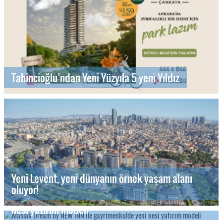
Tahincioğlu’ndan Yeni Yüzyıla 5 yeni Yıldız
Yeni Levent, yeni dünyanın örnek yaşam alanı
oluyor!
Maslak Dream by NEW INN ile gayrimenkulde yeni
nesi yatırım modeli