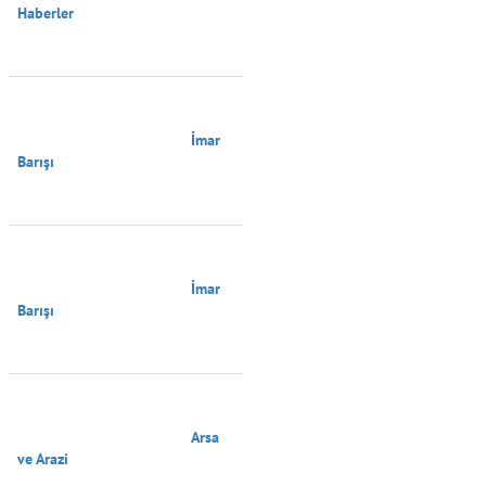
Haberler

                                        İmar 
Barışı

                                        İmar 
Barışı

                                        Arsa 
ve Arazi
