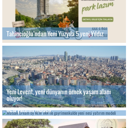
Tahincioğlu’ndan Yeni Yüzyıla 5 yeni Yıldız
Yeni Levent, yeni dünyanın örnek yaşam alanı
oluyor!
Maslak Dream by NEW INN ile gayrimenkulde yeni
nesi yatırım modeli