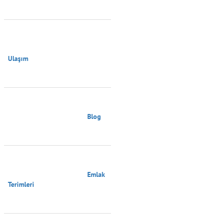
Ulaşım

                                        Blog

                                        Emlak 
Terimleri
