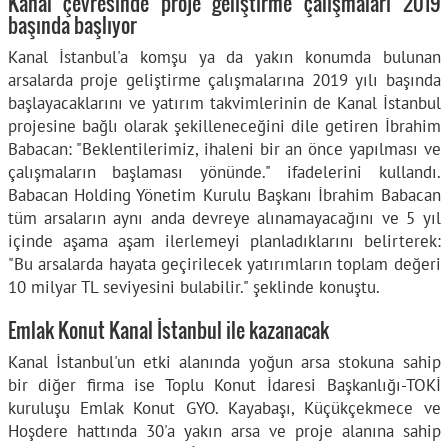
Kanal çevresinde proje geliştirme çalışmaları 2019
başında başlıyor
Kanal İstanbul'a komşu ya da yakın konumda bulunan
arsalarda proje geliştirme çalışmalarına 2019 yılı başında
başlayacaklarını ve yatırım takvimlerinin de Kanal İstanbul
projesine bağlı olarak şekilleneceğini dile getiren İbrahim
Babacan: "Beklentilerimiz, ihaleni bir an önce yapılması ve
çalışmaların başlaması yönünde." ifadelerini kullandı.
Babacan Holding Yönetim Kurulu Başkanı İbrahim Babacan
tüm arsaların aynı anda devreye alınamayacağını ve 5 yıl
içinde aşama aşam ilerlemeyi planladıklarını belirterek:
"Bu arsalarda hayata geçirilecek yatırımların toplam değeri
10 milyar TL seviyesini bulabilir." şeklinde konuştu.
Emlak Konut Kanal İstanbul ile kazanacak
Kanal İstanbul'un etki alanında yoğun arsa stokuna sahip
bir diğer firma ise Toplu Konut İdaresi Başkanlığı-TOKİ
kuruluşu Emlak Konut GYO. Kayabaşı, Küçükçekmece ve
Hoşdere hattında 30'a yakın arsa ve proje alanına sahip