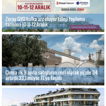
Zeray GYO halka arz oluyor talep toplama
tarihleri 10-11-12 Aralık
Çimsa ilk 9 ayda satışlarını reel olarak yüzde 34
artırdı 33,1 milyar TL’ye taşıdı