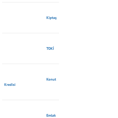
                                        Kiptaş

                                        TOKİ

                                        Konut 
Kredisi

                                        Emlak 