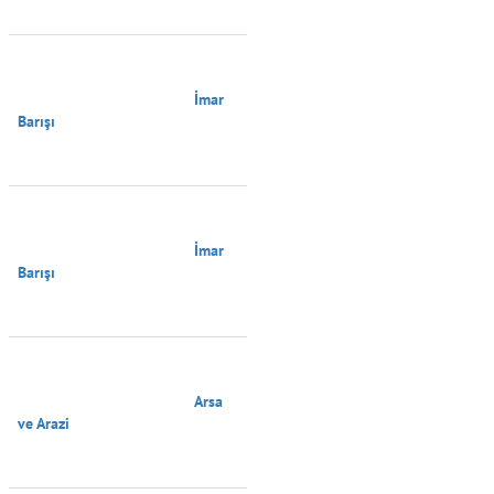
                                        İmar 
Barışı

                                        İmar 
Barışı

                                        Arsa 
ve Arazi
