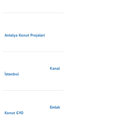
Antalya Konut Projeleri

                                        Kanal 
İstanbul

                                        Emlak 
Konut GYO
