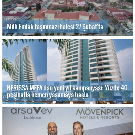
Milli Emlak taşınmaz ihalesi 27 Şubat'ta
NERISSA MEFA’dan yeni yıl kampanyası: Yüzde 40
peşinatla hemen yaşamaya başla