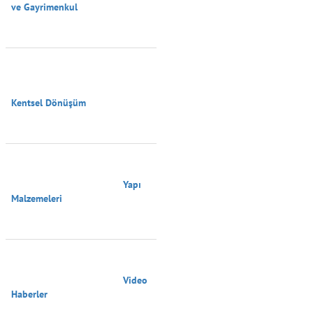
ve Gayrimenkul

Kentsel Dönüşüm

                                        Yapı 
Malzemeleri

                                        Video 
Haberler
