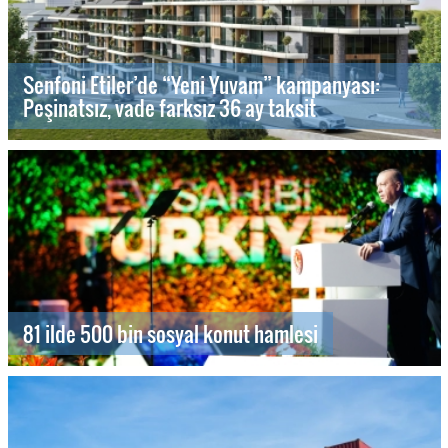
Senfoni Etiler’de “Yeni Yuvam” kampanyası:
Peşinatsız, vade farksız 36 ay taksit
81 ilde 500 bin sosyal konut hamlesi