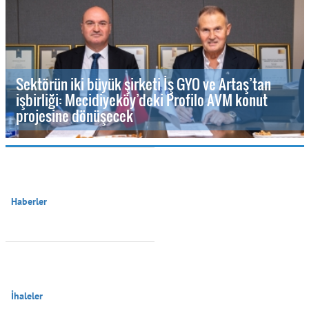
Sektörün iki büyük şirketi İş GYO ve Artaş’tan
işbirliği: Mecidiyeköy’deki Profilo AVM konut
projesine dönüşecek
Haberler

İhaleler
