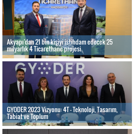
Akyapı’dan 21 bin kişiyi istihdam edecek 25
milyarlık 4 Ticarethane projesi
GYODER 2023 Vizyonu: 4T - Teknoloji, Tasarım,
Tabiat ve Toplum