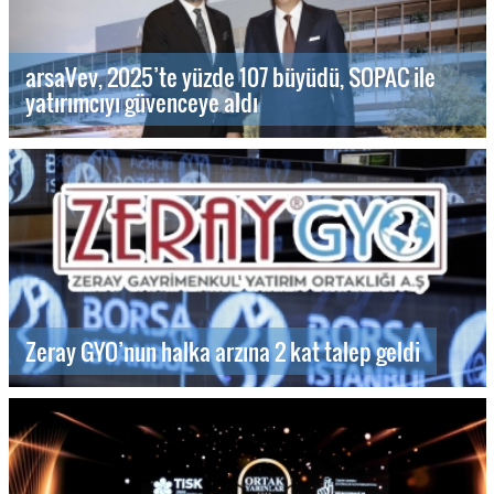
arsaVev, 2025’te yüzde 107 büyüdü, SOPAC ile
yatırımcıyı güvenceye aldı
Zeray GYO’nun halka arzına 2 kat talep geldi