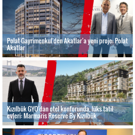
Polat Gayrimenkul’den Akatlar’a yeni proje: Polat
Akatlar
Kızılbük GYO’dan otel konforunda, lüks tatil
evleri: Marmaris Reserve By Kızılbük