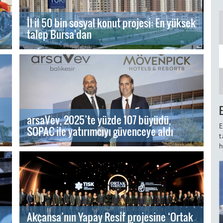
İl il 50 bin sosyal konut projesi: En yüksek
talep Bursa'dan
arsaVev, 2025’te yüzde 107 büyüdü,
E
SOPAC ile yatırımcıyı güvenceye aldı
t
h
Akçansa’nın Yapay Resif projesine ‘Ortak