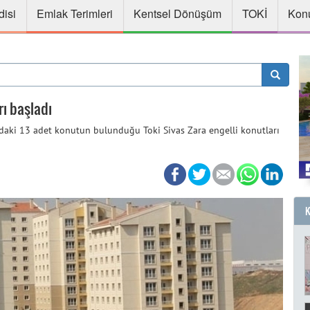
disi
Emlak Terimleri
Kentsel Dönüşüm
TOKİ
Konu
rı başladı
ndaki 13 adet konutun bulunduğu Toki Sivas Zara engelli konutları