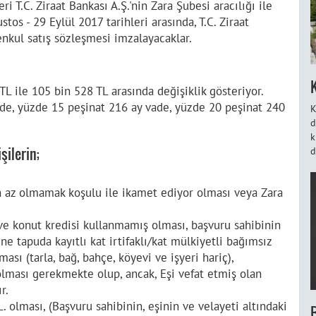
ri T.C. Ziraat Bankası A.Ş.'nin Zara Şubesi aracılığı ile
stos - 29 Eylül 2017 tarihleri arasında, T.C. Ziraat
enkul satış sözleşmesi imzalayacaklar.
TL ile 105 bin 528 TL arasında değişiklik gösteriyor.
de, yüzde 15 peşinat 216 ay vade, yüzde 20 peşinat 240
K
d
k
şilerin;
d
ldan az olmamak koşulu ile ikamet ediyor olması veya Zara
ve konut kredisi kullanmamış olması, başvuru sahibinin
ine tapuda kayıtlı kat irtifaklı/kat mülkiyetli bağımsız
ı (tarla, bağ, bahçe, köyevi ve işyeri hariç),
 olması gerekmekte olup, ancak, Eşi vefat etmiş olan
r.
L. olması, (Başvuru sahibinin, eşinin ve velayeti altındaki