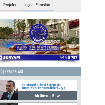
t Projeleri
İnşaat Firmaları
KÖŞE YAZARLARI
Gayrimenkulde yükselen yeni
süreç: Yapı kooperatifleri veya
birlikte arsa satın alma modeli
Ali Güvenç Kiraz