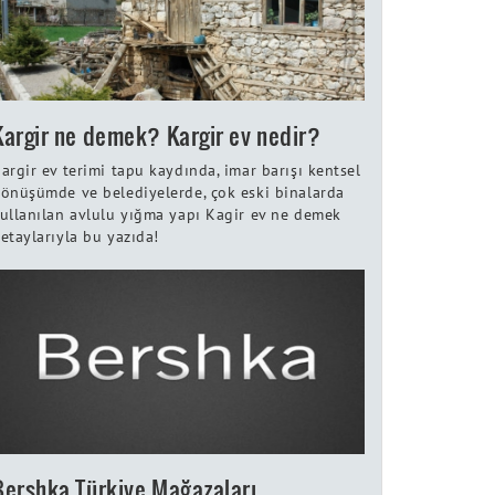
Kargir ne demek? Kargir ev nedir?
argir ev terimi tapu kaydında, imar barışı kentsel
önüşümde ve belediyelerde, çok eski binalarda
ullanılan avlulu yığma yapı Kagir ev ne demek
etaylarıyla bu yazıda!
Bershka Türkiye Mağazaları