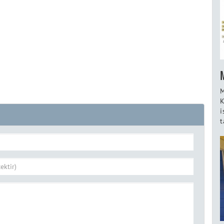
M
K
i
t