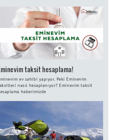
Eminevim taksit hesaplama!
minevim ev sahibi yapıyor. Peki Eminevim
aksitleri nasıl hesaplanıyor? Eminevim taksit
esaplama haberimizde