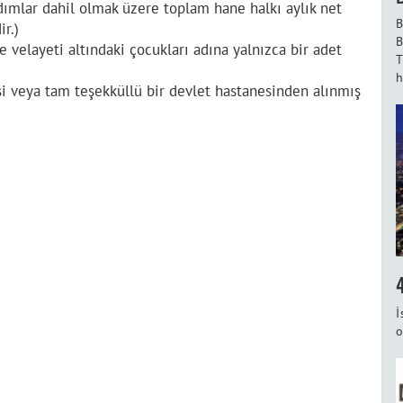
ardımlar dahil olmak üzere toplam hane halkı aylık net
B
r.)
B
ve velayeti altındaki çocukları adına yalnızca bir adet
T
h
isi veya tam teşekküllü bir devlet hastanesinden alınmış
İ
o