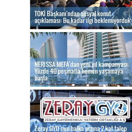
TOKİ Başkanı'ndan sosyal konut
açıklaması: Bu kadar ilgi beklemiyorduk
NERISSA MEFA’dan yeni yıl kampanyası:
Yüzde 40 peşinatla hemen yaşamaya
başla
Zeray GYO’nun halka arzına 2 kat talep