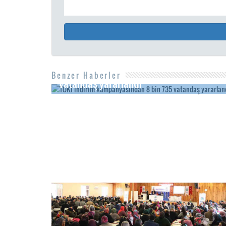
TOKİ indirim kampanyasından 8 bin 735
Benzer Haberler
vatandaş yararlandı