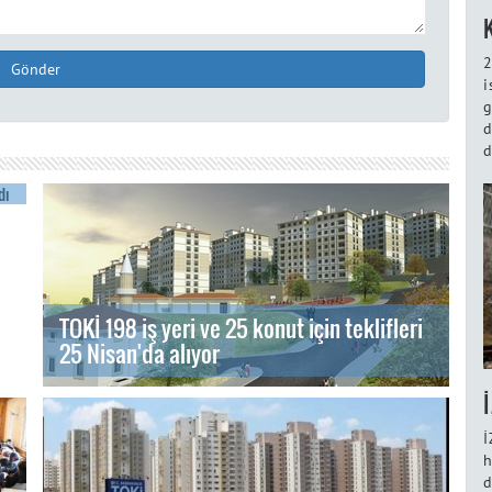
2
Gönder
i
g
d
d
TOKİ 198 iş yeri ve 25 konut için teklifleri
25 Nisan'da alıyor
İ
h
d