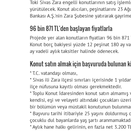
Toki Sivas Zara engelli konutlarının satış işlemle
yürütülecek. Konut alıcıları, peşinatlarını 23 Ağu
Bankası A.Ş.'nin Zara Şubesine yatırarak gayrim
96 bin 871 TL'den başlayan fiyatlarla
Projede yer alan konutların fiyatları 96 bin 871 
Konut borç bakiyesi yüzde 12 peşinat 180 ay va
ay vadeli aylık taksitler halinde ödenecek.
Konut satın almak için başvuruda bulunan ki
* T.C. vatandaşı olması,
* Sivas ili Zara ilçesi sınırları içerisinde 1 yı
ilçe nüfusuna kayıtlı olması gerekmektedir.
* Toplu Konut İdaresinden konut satın almamış 
kendisi, eşi ve velayeti altındaki çocukları üzer
bir bölümün veya müstakil konutunun bulunmamas
* Başvuru tarihi itibariyle 25 yaşını doldurmuş
çocuklu dul bayanlarda yaş şartı aranmamaktadı
* Aylık hane halkı gelirinin, en fazla net 3.200 T