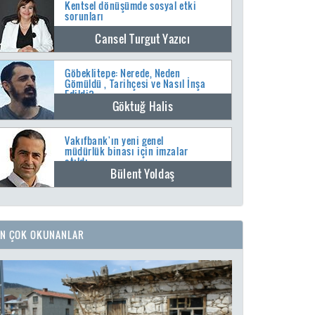
Kentsel dönüşümde sosyal etki
sorunları
Cansel Turgut Yazıcı
Göbeklitepe: Nerede, Neden
Gömüldü , Tarihçesi ve Nasıl İnşa
Edildi?
Göktuğ Halis
Vakıfbank'ın yeni genel
müdürlük binası için imzalar
atıldı
Bülent Yoldaş
EN ÇOK OKUNANLAR