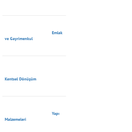
                                        Emlak 
ve Gayrimenkul

Kentsel Dönüşüm

                                        Yapı 
Malzemeleri
