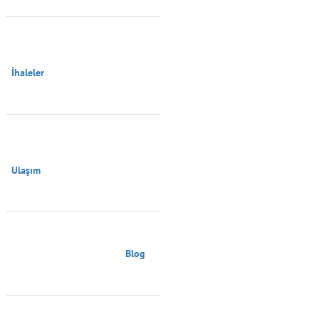
İhaleler

Ulaşım

                                        Blog
