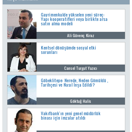
Gayrimenkulde yükselen yeni süreç:
Yapı kooperatifleri veya birlikte arsa
satın alma modeli
Ali Güvenç Kiraz
Kentsel dönüşümde sosyal etki
sorunları
Cansel Turgut Yazıcı
Göbeklitepe: Nerede, Neden Gömüldü ,
Tarihçesi ve Nasıl İnşa Edildi?
Göktuğ Halis
Vakıfbank'ın yeni genel müdürlük
binası için imzalar atıldı