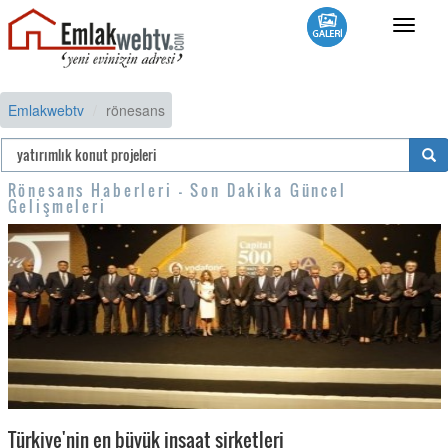
Toggle
navigat
Emlakwebtv
rönesans
Rönesans Haberleri - Son Dakika Güncel
Gelişmeleri
Türkiye'nin en büyük inşaat şirketleri