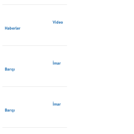
                                        Video 
Haberler

                                        İmar 
Barışı

                                        İmar 
Barışı
