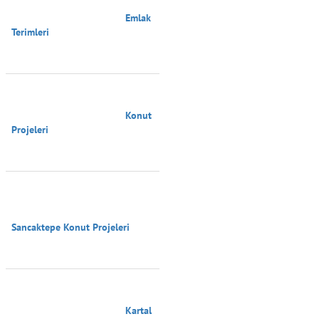
                                        Emlak 
Terimleri

                                        Konut 
Projeleri

Sancaktepe Konut Projeleri

                                        Kartal 