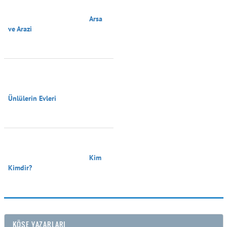
                                        Arsa 
ve Arazi

Ünlülerin Evleri

                                        Kim 
Kimdir?

KÖŞE YAZARLARI