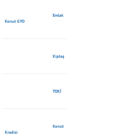
                                        Emlak 
Konut GYO

                                        Kiptaş

                                        TOKİ

                                        Konut 
Kredisi
