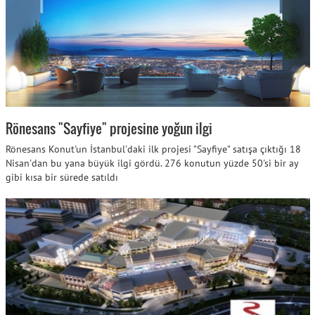
Rönesans "Sayfiye" projesine yoğun ilgi
Rönesans Konut'un İstanbul'daki ilk projesi "Sayfiye" satışa çıktığı 18
Nisan'dan bu yana büyük ilgi gördü. 276 konutun yüzde 50'si bir ay
gibi kısa bir sürede satıldı