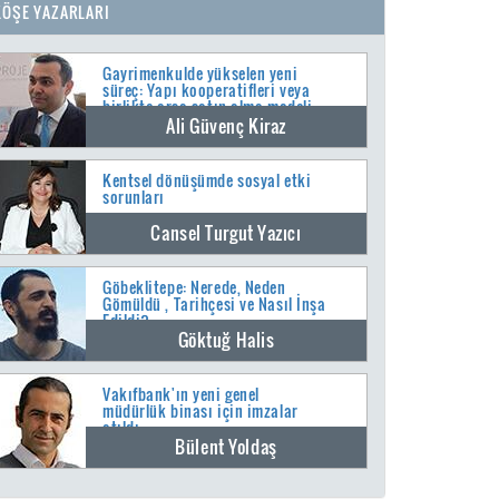
KÖŞE YAZARLARI
Gayrimenkulde yükselen yeni
süreç: Yapı kooperatifleri veya
birlikte arsa satın alma modeli
Ali Güvenç Kiraz
Kentsel dönüşümde sosyal etki
sorunları
Cansel Turgut Yazıcı
Göbeklitepe: Nerede, Neden
Gömüldü , Tarihçesi ve Nasıl İnşa
Edildi?
Göktuğ Halis
Vakıfbank'ın yeni genel
müdürlük binası için imzalar
atıldı
Bülent Yoldaş