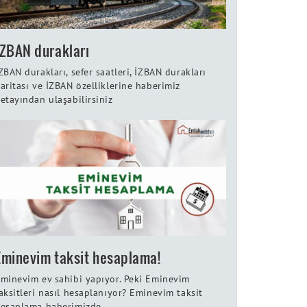
İZBAN durakları
ZBAN durakları, sefer saatleri, İZBAN durakları
aritası ve İZBAN özelliklerine haberimiz
etayından ulaşabilirsiniz
Eminevim taksit hesaplama!
minevim ev sahibi yapıyor. Peki Eminevim
aksitleri nasıl hesaplanıyor? Eminevim taksit
esaplama haberimizde