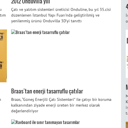
2012 Onduvilla yılı
sı
Çatı ve yalıtım sistemleri üreticisi Onduline, bu yıl 35.cisi
ıtım
düzenlenen İstanbul Yapı Fuarı’nda geliştirilmiş ve
İ
yenilenmiş ürünü Onduvilla 3D’yi tanıttı
o
Braas’tan enerji tasarruflu çatılar
M
n
Braas, “Güneş Enerjili Çatı Sistemleri” ile çatıyı bir koruma
K
kalkanından ziyade enerji üreten bir merkez olarak
i
değerlendiriyor
t