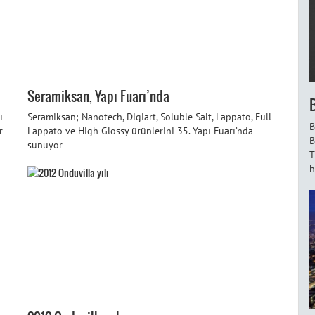
Seramiksan, Yapı Fuarı’nda
ı
Seramiksan; Nanotech, Digiart, Soluble Salt, Lappato, Full
B
r
Lappato ve High Glossy ürünlerini 35. Yapı Fuarı’nda
B
sunuyor
T
h