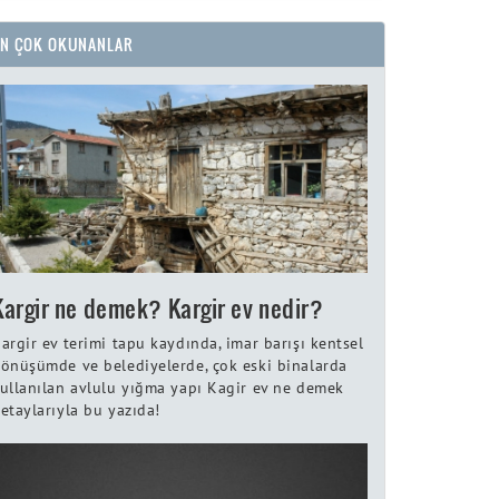
EN ÇOK OKUNANLAR
Kargir ne demek? Kargir ev nedir?
argir ev terimi tapu kaydında, imar barışı kentsel
önüşümde ve belediyelerde, çok eski binalarda
ullanılan avlulu yığma yapı Kagir ev ne demek
etaylarıyla bu yazıda!