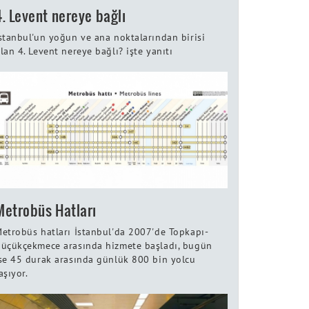
4. Levent nereye bağlı
stanbul'un yoğun ve ana noktalarından birisi
lan 4. Levent nereye bağlı? işte yanıtı
Metrobüs Hatları
etrobüs hatları İstanbul'da 2007'de Topkapı-
üçükçekmece arasında hizmete başladı, bugün
se 45 durak arasında günlük 800 bin yolcu
aşıyor.