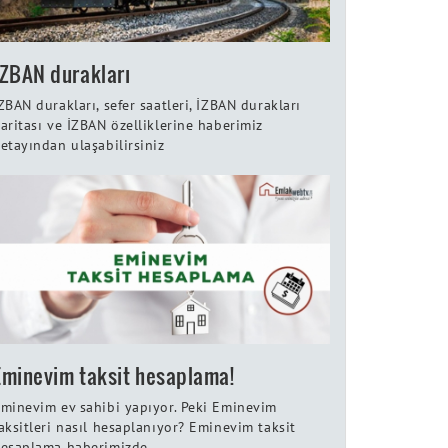
İZBAN durakları
ZBAN durakları, sefer saatleri, İZBAN durakları
aritası ve İZBAN özelliklerine haberimiz
etayından ulaşabilirsiniz
Eminevim taksit hesaplama!
minevim ev sahibi yapıyor. Peki Eminevim
aksitleri nasıl hesaplanıyor? Eminevim taksit
esaplama haberimizde