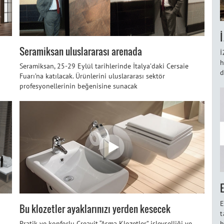
Seramiksan uluslararası arenada
İ
h
Seramiksan, 25-29 Eylül tarihlerinde İtalya’daki Cersaie
d
Fuarı’na katılacak. Ürünlerini uluslararası sektör
profesyonellerinin beğenisine sunacak
E
Bu klozetler ayaklarınızı yerden kesecek
t
h
Pratik ve konforlu Creavit “Asma Klozetler” işlevselliği ve