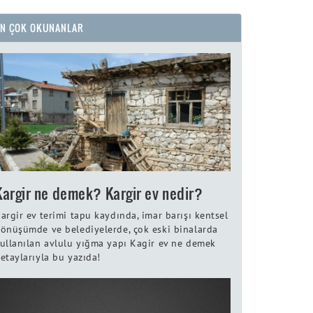
EN ÇOK OKUNANLAR
Kargir ne demek? Kargir ev nedir?
argir ev terimi tapu kaydında, imar barışı kentsel
önüşümde ve belediyelerde, çok eski binalarda
ullanılan avlulu yığma yapı Kagir ev ne demek
etaylarıyla bu yazıda!