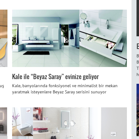
B
B
T
h
Kale ile “Beyaz Saray” evinize geliyor
duş
Kale, banyolarında fonksiyonel ve minimalist bir mekan
yaratmak isteyenlere Beyaz Saray serisini sunuyor