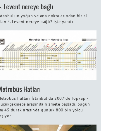
4. Levent nereye bağlı
stanbul'un yoğun ve ana noktalarından birisi
lan 4. Levent nereye bağlı? işte yanıtı
Metrobüs Hatları
etrobüs hatları İstanbul'da 2007'de Topkapı-
üçükçekmece arasında hizmete başladı, bugün
se 45 durak arasında günlük 800 bin yolcu
aşıyor.