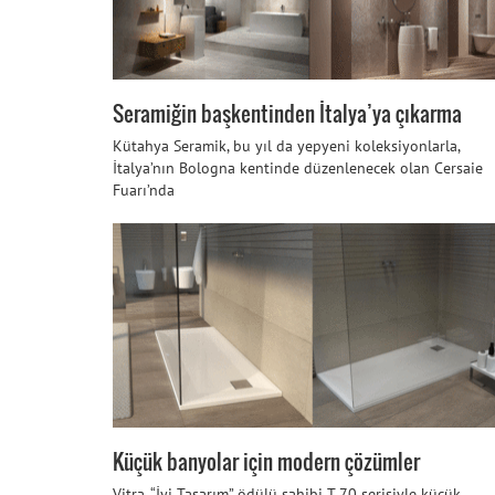
Seramiğin başkentinden İtalya’ya çıkarma
Kütahya Seramik, bu yıl da yepyeni koleksiyonlarla,
İtalya’nın Bologna kentinde düzenlenecek olan Cersaie
Fuarı’nda
Küçük banyolar için modern çözümler
Vitra, “İyi Tasarım” ödülü sahibi T 70 serisiyle küçük