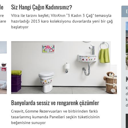
de
Siz Hangi Çağın Kadınısınız?
ere
Vitra ile tarzını keşfet; VitrA’nın “3 Kadın 3 Çağ” temasıyla
lere
hazırladığı 2013 karo koleksiyonu duvarlarda yeni bir çağ
başlatıyor
K
d
k
Banyolarda sessiz ve rengarenk çözümler
d
Creavit, Gömme Rezervuarları ve birbirinden farklı
tasarlanmış kumanda Panelleri seçkin tüketicisinin
beğenisine sunuyor