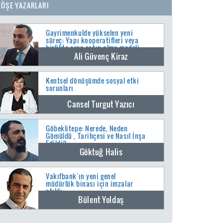
KÖŞE YAZARLARI
Gayrimenkulde yükselen yeni
süreç: Yapı kooperatifleri veya
birlikte arsa satın alma modeli
Ali Güvenç Kiraz
Kentsel dönüşümde sosyal etki
sorunları
Cansel Turgut Yazıcı
Göbeklitepe: Nerede, Neden
Gömüldü , Tarihçesi ve Nasıl İnşa
Edildi?
Göktuğ Halis
Vakıfbank'ın yeni genel
müdürlük binası için imzalar
atıldı
Bülent Yoldaş