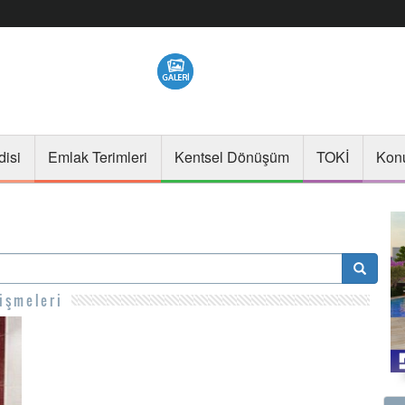
disi
Emlak Terimleri
Kentsel Dönüşüm
TOKİ
Konu
işmeleri