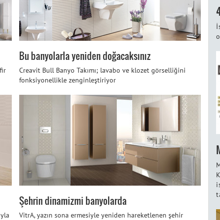
İ
o
Bu banyolarla yeniden doğacaksınız
fir
Creavit Bull Banyo Takımı; lavabo ve klozet görselliğini
fonksiyonellikle zenginleştiriyor
M
K
i
t
Şehrin dinamizmi banyolarda
ıyla
VitrA, yazın sona ermesiyle yeniden hareketlenen şehir