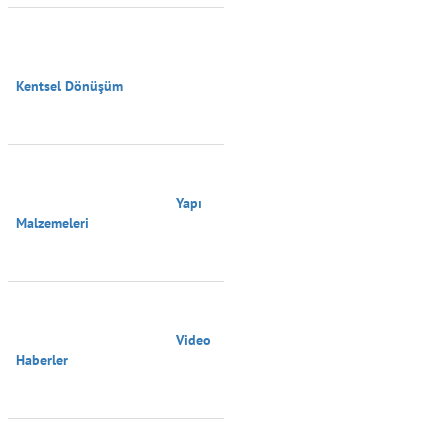
Kentsel Dönüşüm

                                        Yapı 
Malzemeleri

                                        Video 
Haberler
