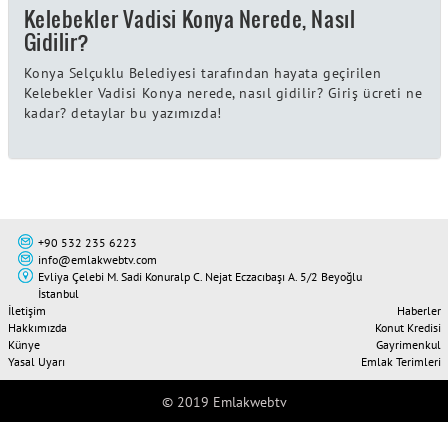
Kelebekler Vadisi Konya Nerede, Nasıl
Gidilir?
Konya Selçuklu Belediyesi tarafından hayata geçirilen
Kelebekler Vadisi Konya nerede, nasıl gidilir? Giriş ücreti ne
kadar? detaylar bu yazımızda!
+90 532 235 6223
info@emlakwebtv.com
Evliya Çelebi M. Sadi Konuralp C. Nejat Eczacıbaşı A. 5/2 Beyoğlu
İstanbul
İletişim
Haberler
Hakkımızda
Konut Kredisi
Künye
Gayrimenkul
Yasal Uyarı
Emlak Terimleri
© 2019 Emlakwebtv
Tweet
Share this selection