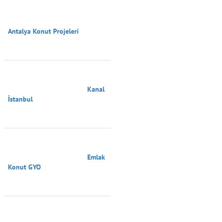
Antalya Konut Projeleri

                                        Kanal 
İstanbul

                                        Emlak 
Konut GYO
