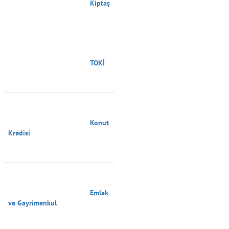
                                        Kiptaş

                                        TOKİ

                                        Konut 
Kredisi

                                        Emlak 
ve Gayrimenkul
