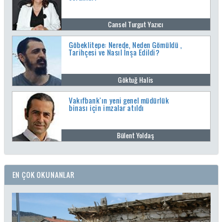
Cansel Turgut Yazıcı
Göbeklitepe: Nerede, Neden Gömüldü ,
Tarihçesi ve Nasıl İnşa Edildi?
Göktuğ Halis
Vakıfbank'ın yeni genel müdürlük
binası için imzalar atıldı
Bülent Yoldaş
EN ÇOK OKUNANLAR