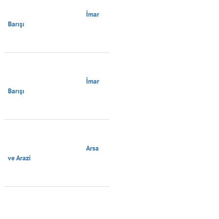
                                        İmar 
Barışı

                                        İmar 
Barışı

                                        Arsa 
ve Arazi
