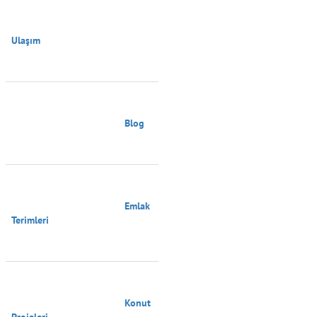
Ulaşım

                                        Blog

                                        Emlak 
Terimleri

                                        Konut 
Projeleri
